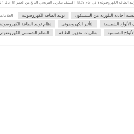
الطاقة الكهروضوئية. 2. هل تعرف الأصل التاريخي لتوليد الطاقة الكهروضوئية؟ في عام 1839، اكتشف 
الكهروضوئي" أثناء قيامه بتجارب فيزيائية عندما اكتشف أن التيا
لانج لأول مرة استخدام "التأثير الكهروضوئي" لتصنيع الخلايا الشمسية لتحويل الطاقة الشمسية إلى طاقة كهربائية. في عام 1932، صنع أود
ية أحادية البلورية من السيليكون
توليد الطاقة الكهروضوئية
العلامات :
شمسية من نوع "كبريتيد الكادميوم". في عام 1941 اكتشف أودو التأثير الكهروضوئي على السيليكون. في مايو 1954، أطلق تشابين وفولر وبيرسون من
الألواح الشمسية
التأثير الكهروضوئي
نظام توليد الطاقة الكهروضوئية
في الولايات المتحدة خلية شمسية من السيليكون أحادي البلورة بكفاءة تبلغ 6%. وكانت هذه أول خلية شمسية ذات قيمة عملية في العالم. في نفس العام، اك
رسيب طبقة كبريتيد النيكل على الزجاج لإنشاء خلية شمسية. ولدت وتطورت تكنولوجيا توليد الط
لألواح الشمسية
بطاريات تخزين الطاقة
النظام الشمسي الكهروضوئي
الكهروضوئية العملية التي تحول ضوء الشمس إلى طاقة كهربائية. 3. كيف تقوم الخلايا الشمسية الكهروضوئية بتوليد الكهرباء؟ الخلية الشمسية الكهروضوئية
ء. إنه يحول طاقة الإشعاع الشمسي مباشرة إلى تيار مباشر. إنها الوحدة الأساسية لتوليد ال
الكهروضوئية من خلال دمج عناصر معينة في السيليكون البلوري. العناصر (مثل الفوسفور أو الب
كل مادة شبه موصلة ذات خصائص كهربائية خاصة. يمكن توليد شحنات مجانية في أشباه الموصلات 
حرة اتجاهياً وتتراكم، وبالتالي تتولد طاقة كهربائية عندما يكون طرفيها مغلقين، وتسمى 
ي المكونات التي يتكون منها نظام توليد الطاقة الكهروضوئية؟ يتكون نظام توليد الطاقة الكهروضوئية من مجموعة من ال
ار متردد، وما إلى ذلك. المكون الأساسي لنظام توليد الطاقة الكهروضوئية هو الألواح الشمس
أة. فهو يحول الطاقة الضوئية الصادرة عن الشمس مباشرة إلى طاقة كهربائية. الكهرباء المو
م العاكس لتحويله إلى تيار متردد للاستخدام. فمن ناحية يمكن استخدام الطاقة الكهربائية الم
اقة الكهربائية باستخدام أجهزة تخزين الطاقة مثل البطاريات وإطلاقها للاستخدام في أي 
حسب الحاجة.