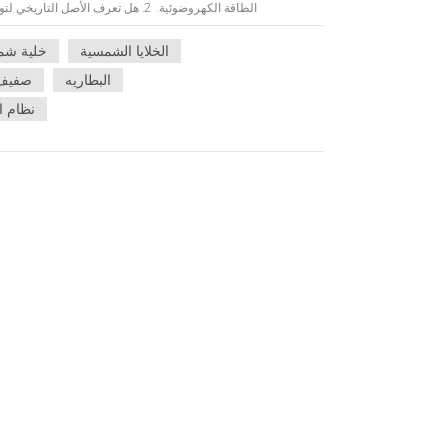
الخلايا الشمسية
خلية شمس
البطاريه
صفيف 
لأول مرة التأثير الكهروضوئي لزرنيخيد النيكل، وقام بت
نظام ا
عن جهاز أشباه الموصلات يتميز بخصائص تحويل الضوء والكهربا
الكهروضوئية. يتم تحقيق الخصائص الكهربائية الفريدة للخلايا 
وغيرها)، مما يسبب خللاً دائمًا في الشحنة الجزيئية للمادة، وتش
خصائص كهربائية خاصة تحت ضوء الشمس. وتتحرك هذه الشحنات ال
الظاهرة "التأثير الكهروضوئي". 4. ما ه
الشمسية، ووحدة تحكم، وحزمة بطارية، وعاكس تيار مستمر/تي
ويتكون من خلايا شمسية كهروضوئية متصلة في سلسلة ومتوازية ومعب
بواسطة الألواح الشمسية هي تيار مباشر. يمكننا استخدامه أو استخدا
من النظام الشمسي الكهروضوئي بشكل فوري، أو يمكن تخزين الط