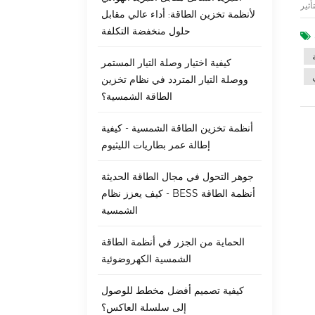
بيكريل الفرنسي البالغ من العمر 19 عامًا "التأثير
لأنظمة تخزين الطاقة: أداء عالي مقابل
ر سيزداد عندما يتم تشعيع قطبين كهربائيين معدنيين في سائل موصل بالضوء. في عام 1930، اقترح
حلول منخفضة التكلفة
وبوت وستولا أول خلية
 مختبرات بيل
تشف ويك
كيفية اختيار وصلة التيار المستمر
اقة
ووصلة التيار المتردد في نظام تخزين
 عبارة
الطاقة الشمسية؟
طاقة
ورون
ذات
أنظمة تخزين الطاقة الشمسية - كيفية
هذه
إطالة عمر بطاريات الليثيوم
ألواح
ية،
جوهر التحول في مجال الطاقة الحديثة
لدة
ولدة
- كيف يعزز نظام BESS أنظمة الطاقة
وقت
الشمسية
الحماية من الجزر في أنظمة الطاقة
الشمسية الكهروضوئية
كيفية تصميم أفضل مخطط للوصول
إلى سلسلة العاكس؟