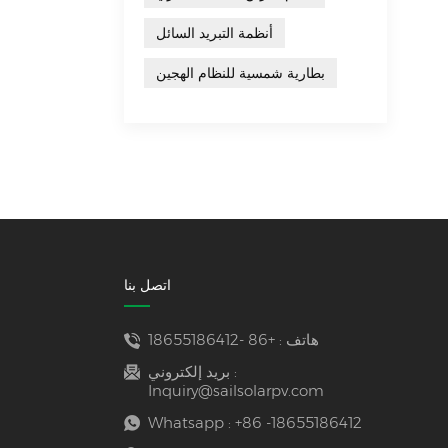
أنظمة التبريد السائل
بطارية شمسية للنظام الهجين
اتصل بنا
هاتف :
+86 -18655186412
بريد إلكتروني :
Inquiry@sailsolarpv.com
Whatsapp :
+86 -18655186412