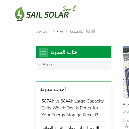
بيت
الخلايا الشمسية
أنت في :
/
/
فئات المدونة
مدونة
أحدث مدونة
587Ah vs 684Ah Large‑Capacity
ئية
Cells: Which One Is Better for
OCT
Your Energy Storage Project?
1. ما هو توليد الطاقة الكهروضوئية؟ يشير توليد الطاقة الكهروضوئية إلى طريقة توليد الطاقة التي تستخدم الإشعاع الشمسي للتحويل مباشرة إلى طاقة كهربائية.
وليد
التبريد السائل مقابل التبريد الهوائي