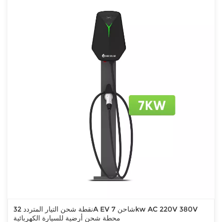
نقطة شحن التيار المتردد 32A EV شاحن 7kw AC 220V 380V
محطة شحن أرضية للسيارة الكهربائية