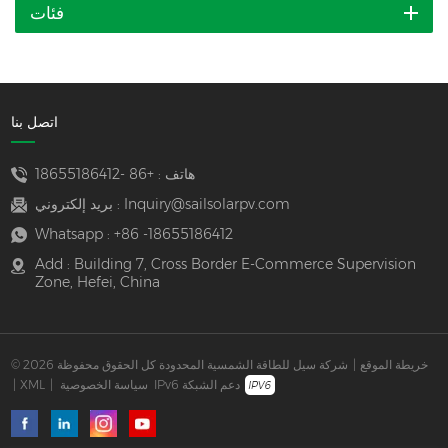
فئات
اتصل بنا
هاتف :
+86 -18655186412
Inquiry@sailsolarpv.com
بريد إلكتروني :
Whatsapp :
+86 -18655186412
Add : Building 7, Cross Border E-Commerce Supervision
Zone, Hefei, China
خريطة الموقع
|
© 2026 شركة سيل للطاقة الشمسية المحدودة كل الحقوق محفوظة
IPv6 دعم الشبكة
سياسة الخصوصية
|
XML
|