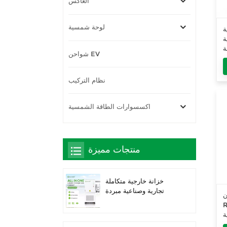
العاكس
لوحة شمسية
ة
ة
شواحن EV
نظام التركيب
اكسسوارات الطاقة الشمسية
منتجات مميزة
خزانة خارجية متكاملة
تجارية وصناعية مبردة
D
بالسوائل بقدرة 261
2
كيلوواط ساعة، حاصلة
ة
على تصنيف IP66 IP66
اط/