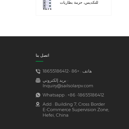
للتكديس، حزمة بطاريات
ليثيوم 51.2 فولت (100
أمبير/ساعة و200 أمبير/
ساعة) لأنظمة تخزين
الطاقة
اتصل بنا
هاتف :
+86 -18655186412
بريد إلكتروني :
Inquiry@sailsolarpv.com
Whatsapp :
+86 -18655186412
Add : Building 7, Cross Border
E-Commerce Supervision Zone,
Hefei, China