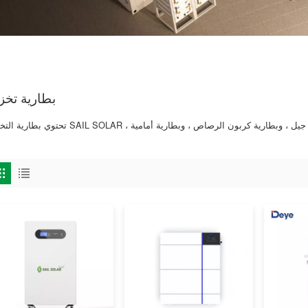
بطارية تخز
تحتوي بطارية التخزين SAIL SOLAR على بطارية حمض الرصاص 12 فولت و 2 فولت ، وبطارية جيل ، وبطارية كربون الر