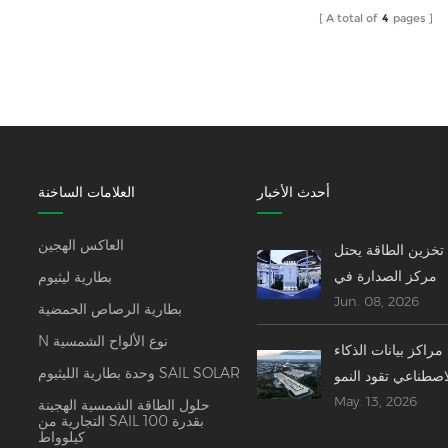
A total of
4
pages
أحدث الأخبار
العلامات الساخنة
العاكس الهجين
تخزين الطاقة يحتل
مركز الصدارة في
بطارية ليثيوم
Jun. 08, 2026
مؤتمر SNEC 2026 -
بطارية الرصاص الحمضية
----- الابتكارات،
N نوع الألواح الشمسية
مراكز بيانات الذكاء
عمليات الاندماج،
وحدة بطارية الليثيوم SAIL SOLAR
اصطناعي تقود النمو
والتوقعات العالمية
May. 13, 2026
السريع في صناعة
حلول الطاقة الشمسية الهجينة
التجارية من SAIL بقدرة 100
زين الطاقة العالمية
كيلوواط