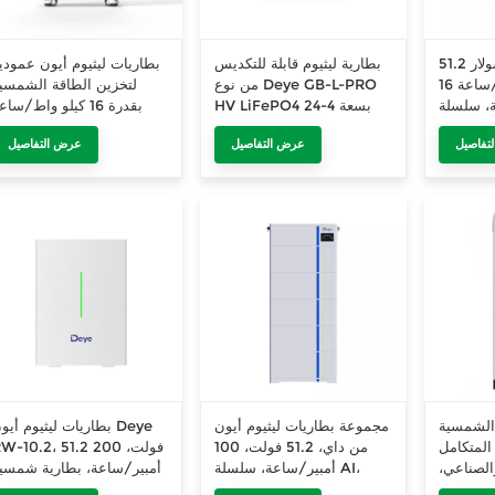
بطارية ليثيوم داي سولار 51.2
بطارية ليثيوم قابلة للتكديس
بطاريات ليثيوم أيون عمودي
فولت 314 أمبير/ساعة 16
من نوع Deye GB-L-PRO
لتخزين الطاقة الشمسي
سلسلة RW-
HV LiFePO4 بسعة 4-24
بقدرة 16 كيلو واط/ساعة
F16 لتخزين الطاقة المنزلية،
كيلوواط ساعة لأنظمة تخزين
تفاصيل
عرض التفاصيل
عرض التفاصيل
ة الطاقة
الطاقة الشمسية المنزلية
(الاتحاد الأوروبي)
 الشمسية
مجموعة بطاريات ليثيوم أيون
بطاريات ليثيوم أيون eye
المتكامل Deye GE-F60
من داي، 51.2 فولت، 100
RW-10.2، 51.2 فولت، 00
الصناعي،
أمبير/ساعة، سلسلة AI،
أمبير/ساعة، بطارية شمسي
ات ليثيوم
طراز AI-W5.1-B، سعة 5.12
ليثيوم، 10.24 كيلوو