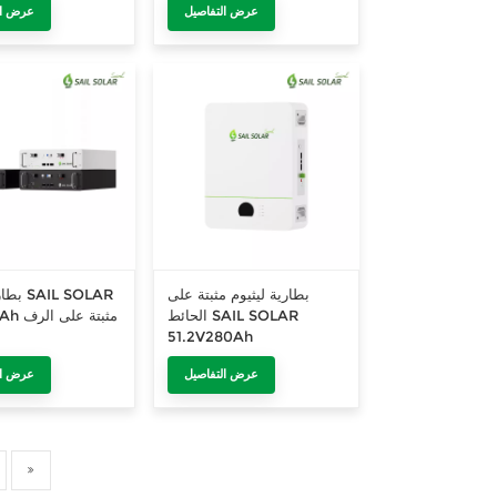
عرض التفاصيل
عرض ال
60 كيلو
للاستخدام الخار
بطارية ليثيوم مثبتة على
بطارية 
الحائط SAIL SOLAR
48V200Ah مثبتة على الرف
51.2V280Ah
عرض التفاصيل
عرض ال