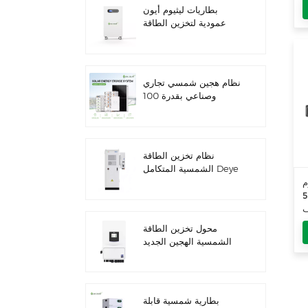
IP66 ESS
ة
بطاريات ليثيوم أيون
عمودية لتخزين الطاقة
الشمسية بقدرة 16 كيلو
واط/ساعة
نظام هجين شمسي تجاري
وصناعي بقدرة 100
كيلوواط/125 كيلوواط
نظام تخزين الطاقة
الشمسية المتكامل Deye
GE-F60 للاستخدام
SA
التجاري والصناعي، مزود
ر/ساعة
بخزانة بطاريات ليثيوم 60
ف
كيلوواط/ساعة، للاستخدام
محول تخزين الطاقة
الخارجي، بجهد 51.2 فولت
الشمسية الهجين الجديد
وسعة 100 أمبير/ساعة.
من داي SUN-
7/7.6/8/10/12K-
SG06LP1-EU-CM3
بطارية شمسية قابلة