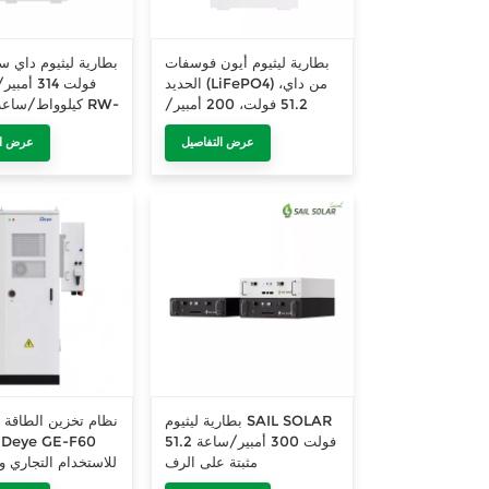
بطارية ليثيوم أيون فوسفات
الحديد (LiFePO4) من داي،
51.2 فولت، 200 أمبير/
كيلوواط/ساعة، 
ساعة، سلسلة RW-G10.6،
عرض التفاصيل
عرض ال
لأنظمة تخزين الطاقة
مناسبة لأنظم
الشمسية المنزلية
الشمسية.
بطارية ليثيوم SAIL SOLAR
نظام تخزين الطاقة
51.2 فولت 300 أمبير/ساعة
مثبتة على الرف
للاستخدام التجاري و
مزود بخزانة بطاري