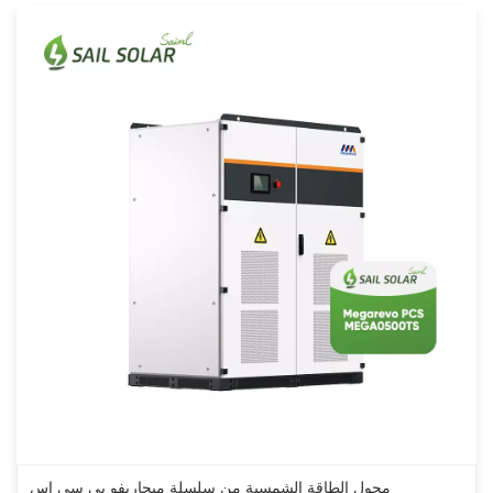
محول الطاقة الشمسية من سلسلة ميجاريفو بي سي إس