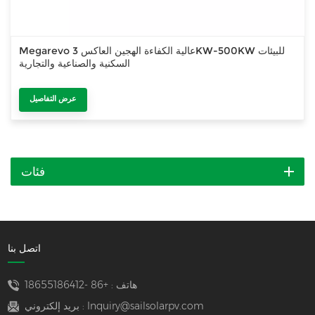
Megarevo عالية الكفاءة الهجين العاكس 3KW-500KW للبيئات
السكنية والصناعية والتجارية
عرض التفاصيل
فئات
اتصل بنا
هاتف :
+86 -18655186412
Inquiry@sailsolarpv.com
بريد إلكتروني :