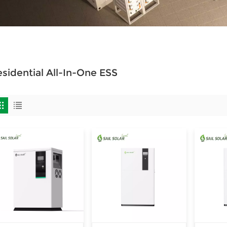
sidential All-In-One ESS