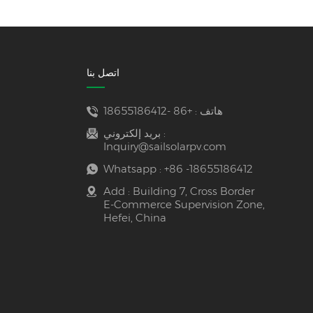
اتصل بنا
هاتف :
+86 -18655186412
بريد إلكتروني :
Inquiry@sailsolarpv.com
Whatsapp :
+86 -18655186412
Add : Building 7, Cross Border
E-Commerce Supervision Zone,
Hefei, China