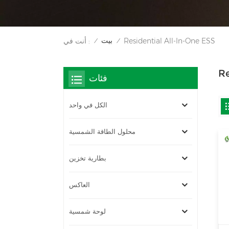
بيت
Residential All-In-One ESS
أنت في :
/
/
Re
فئات
الكل في واحد
محلول الطاقة الشمسية
بطارية تخزين
العاكس
لوحة شمسية