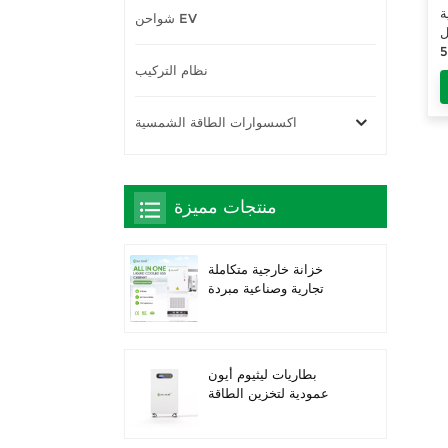
ة
شواحن EV
SAI
قدرة 3.5 كيلوواط/5
نظام التركيب
م
ي
اكسسوارات الطاقة الشمسية
منتجات مميزة
خزانة خارجية متكاملة
تجارية وصناعية مبردة
بالسوائل بقدرة 261
كيلوواط ساعة، حاصلة
على تصنيف IP66 IP66
IP66 ESS
بطاريات ليثيوم أيون
عمودية لتخزين الطاقة
الشمسية بقدرة 16 كيلو
واط/ساعة