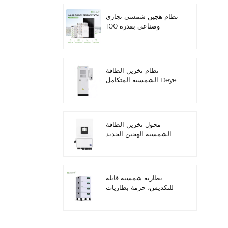
نظام هجين شمسي تجاري
وصناعي بقدرة 100
كيلوواط/125 كيلوواط
نظام تخزين الطاقة
الشمسية المتكامل Deye
GE-F60 للاستخدام
التجاري والصناعي، مزود
بخزانة بطاريات ليثيوم 60
كيلوواط/ساعة، للاستخدام
محول تخزين الطاقة
الخارجي، بجهد 51.2 فولت
الشمسية الهجين الجديد
وسعة 100 أمبير/ساعة.
من داي SUN-
7/7.6/8/10/12K-
SG06LP1-EU-CM3
بطارية شمسية قابلة
للتكديس، حزمة بطاريات
ليثيوم 51.2 فولت (100
أمبير/ساعة و200 أمبير/
ساعة) لأنظمة تخزين
الطاقة