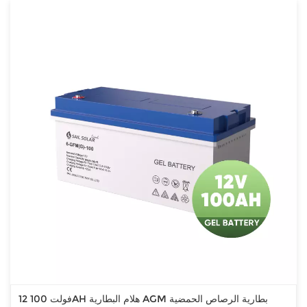
12 فولت 100AH هلام البطارية AGM بطارية الرصاص الحمضية