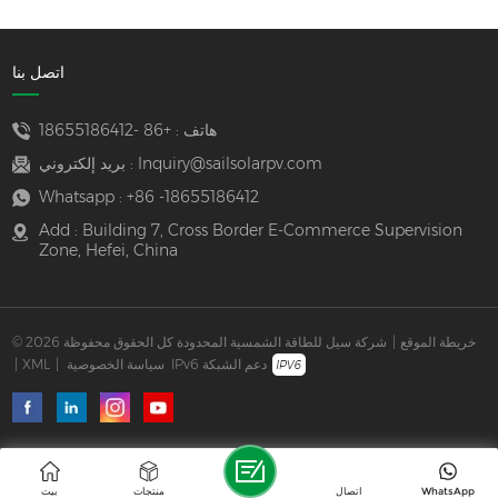
اتصل بنا
هاتف :
+86 -18655186412
Inquiry@sailsolarpv.com
بريد إلكتروني :
Whatsapp :
+86 -18655186412
Add : Building 7, Cross Border E-Commerce Supervision
Zone, Hefei, China
خريطة الموقع
|
© 2026 شركة سيل للطاقة الشمسية المحدودة كل الحقوق محفوظة
IPv6 دعم الشبكة
سياسة الخصوصية
|
XML
|
WhatsApp
اتصال
منتجات
بيت