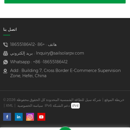
اتصل بنا
هاتف :
+86 -18655186412
Inquiry@sailsolarpv.com
بريد إلكتروني :
Whatsapp :
+86 -18655186412
Add : Building 7, Cross Border E-Commerce Supervision
Zone, Hefei, China
خريطة الموقع
|
© 2026 شركة سيل للطاقة الشمسية المحدودة كل الحقوق محفوظة
IPv6 دعم الشبكة
سياسة الخصوصية
|
XML
|