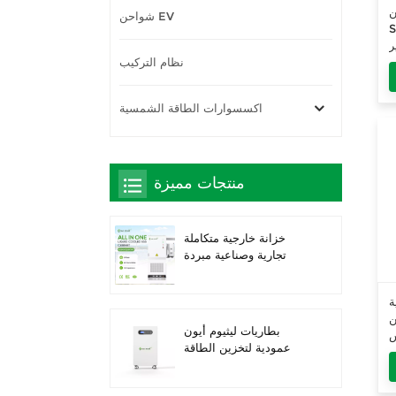
S
شواحن EV
واط
ر
نظام التركيب
اكسسوارات الطاقة الشمسية
منتجات مميزة
خزانة خارجية متكاملة
تجارية وصناعية مبردة
بالسوائل بقدرة 261
كيلوواط ساعة، حاصلة
ة
على تصنيف IP66 IP66
12KW
IP66 ESS
بطاريات ليثيوم أيون
-
عمودية لتخزين الطاقة
1
الشمسية بقدرة 16 كيلو
واط/ساعة