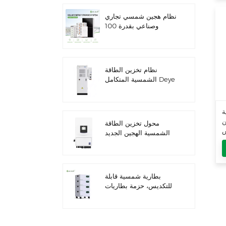
نظام هجين شمسي تجاري
وصناعي بقدرة 100
كيلوواط/125 كيلوواط
نظام تخزين الطاقة
الشمسية المتكامل Deye
GE-F60 للاستخدام
التجاري والصناعي، مزود
بخزانة بطاريات ليثيوم 60
ة
كيلوواط/ساعة، للاستخدام
 8KW
محول تخزين الطاقة
الخارجي، بجهد 51.2 فولت
-
الشمسية الهجين الجديد
وسعة 100 أمبير/ساعة.
من داي SUN-
7/7.6/8/10/12K-
SG06LP1-EU-CM3
بطارية شمسية قابلة
للتكديس، حزمة بطاريات
ليثيوم 51.2 فولت (100
أمبير/ساعة و200 أمبير/
ساعة) لأنظمة تخزين
الطاقة