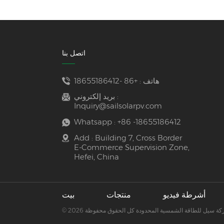
اتصل بنا
هاتف :
+86 -18655186412
بريد إلكتروني :
Inquiry@sailsolarpv.com
Whatsapp :
+86 -18655186412
Add : Building 7, Cross Border
E-Commerce Supervision Zone,
Hefei, China
أشرطة فيديو
منتجات
بيت
202 شركة سيل للطاقة الشمسية المحدودة كل الحقوق محفوظة