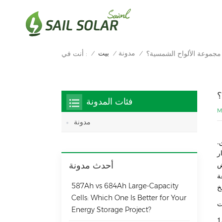
مدونة
بيت
مجموعة الألواح الشمسية؟
أنت في :
/
/
/
؟
فئات المدونة
M
مدونة
.
ر
ض
أحدث مدونة
ة
587Ah vs 684Ah Large‑Capacity
Cells: Which One Is Better for Your
Energy Storage Project?
1