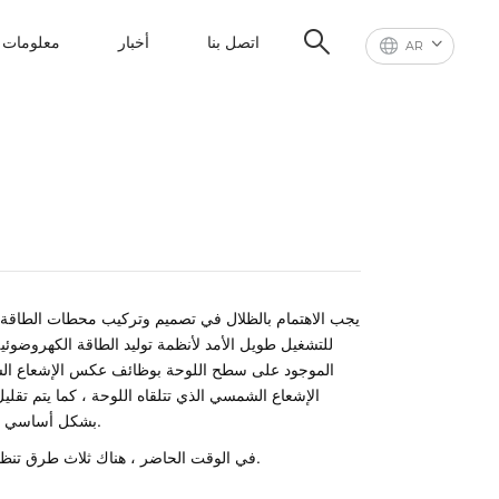
اتصل بنا
أخبار
معلومات ع
AR
يجب الاهتمام بالظلال في تصميم وتركيب محطات الطاقة ال
للتشغيل طويل الأمد لأنظمة توليد الطاقة الكهروضوئية ، 
الموجود على سطح اللوحة بوظائف عكس الإشعاع الشم
الإشعاع الشمسي الذي تتلقاه اللوحة ، كما يتم تقليل
بشكل أساسي فضلات الطيور والغبار وظل الأشجار والمباني والأوراق والأغصان المتساقطة ، إلخ.
في الوقت الحاضر ، هناك ثلاث طرق تنظيف للخلايا الكهروضوئية: العمل البشري ، وتنظيف عجلة المياه ، وتنظيف الروبوت.