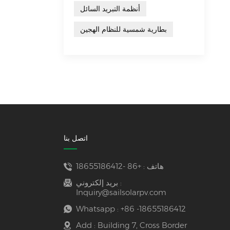
أنظمة التبريد السائل
بطارية شمسية للنظام الهجين
اتصل بنا
هاتف :
+86 -18655186412
بريد إلكتروني :
Inquiry@sailsolarpv.com
Whatsapp :
+86 -18655186412
Add : Building 7, Cross Border