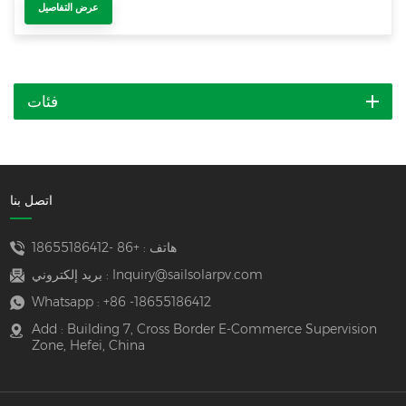
عرض التفاصيل
فئات
اتصل بنا
هاتف :
+86 -18655186412
Inquiry@sailsolarpv.com
بريد إلكتروني :
Whatsapp :
+86 -18655186412
Add : Building 7, Cross Border E-Commerce Supervision
Zone, Hefei, China