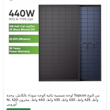
لوحة شمسية ثنائية الوجه سوداء بالكامل، وحدة Topcon من النوع
N، 420 واط، 425 واط، 430 واط، 435 واط، 440 واط، مخزون
أوروبي