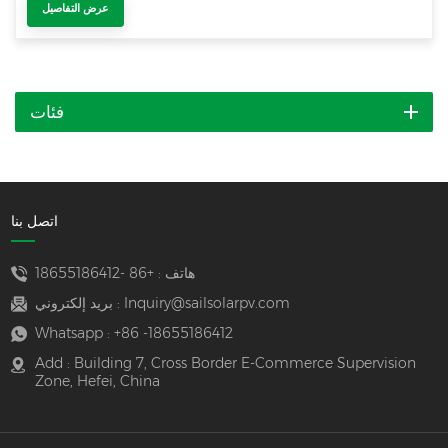
عرض التفاصيل
فئات
اتصل بنا
هاتف :
+86 -18655186412
Inquiry@sailsolarpv.com
بريد إلكتروني :
Whatsapp :
+86 -18655186412
Add : Building 7, Cross Border E-Commerce Supervision
Zone, Hefei, China