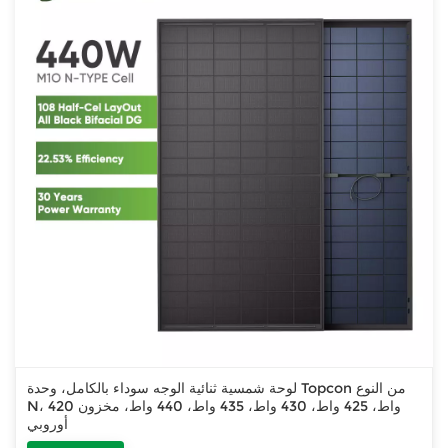
لوحة شمسية ثنائية الوجه سوداء بالكامل، وحدة Topcon من النوع
N، 420 واط، 425 واط، 430 واط، 435 واط، 440 واط، مخزون
أوروبي