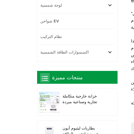
لوحة شمسية
"يضع قانون الكهرباء الأساس اللازم للنمو المستمر في توليد الطاقة الشمسية - التي تقع بشكل رئيسي في المباني والبنية التحتية، والتي
م
شواحن EV
نظام التركيب
هذا
 عام
اكسسوارات الطاقة الشمسية
يس
باء
منتجات مميزة
ن
خزانة خارجية متكاملة
تجارية وصناعية مبردة
بالسوائل بقدرة 261
كيلوواط ساعة، حاصلة على
تصنيف IP66 IP66 IP66
ESS
بطاريات ليثيوم أيون
عمودية لتخزين الطاقة