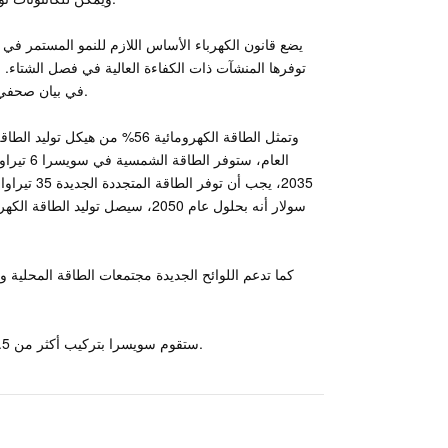
توفرها المنشآت ذات الكفاءة العالية في فصل الشتاء.
المساواة مع الطاقة الكهرومائية، "وقالت جمعية الصناعة السويسرية Swissolar في بيان صحفي.
2035، يجب
كما تدعم اللوائح الجديدة مجتمعات الطاقة المحلية
وفقًا لشركة Swisssolar، ستقوم سويسرا بتركيب أكثر من 1.5 جيجاوات من الأنظمة الكهروضوئية بحلول عام 2023.