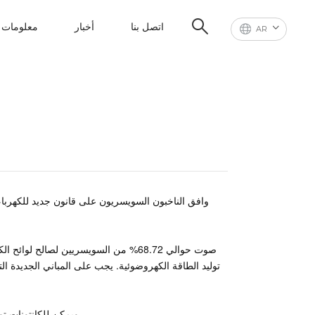
اتصل بنا
أخبار
معلومات ع
AR
وافق الناخبون السويسريون على قانون جديد للكهرباء
صوت حوالي 68.72% من السويسريين لصالح 
ويمكن للكانتونات توسيع هذا المطلب ليشمل المباني التي لا تزيد مساحة البناء فيها عن 300 متر مربع.