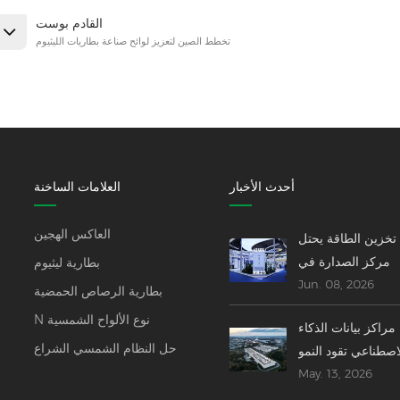
القادم بوست
تخطط الصين لتعزيز لوائح صناعة بطاريات الليثيوم
أحدث الأخبار
العلامات الساخنة
العاكس الهجين
تخزين الطاقة يحتل
مركز الصدارة في
بطارية ليثيوم
Jun. 08, 2026
مؤتمر SNEC 2026 -
بطارية الرصاص الحمضية
----- الابتكارات،
N نوع الألواح الشمسية
مراكز بيانات الذكاء
عمليات الاندماج،
حل النظام الشمسي الشراع
اصطناعي تقود النمو
والتوقعات العالمية
May. 13, 2026
السريع في صناعة
زين الطاقة العالمية