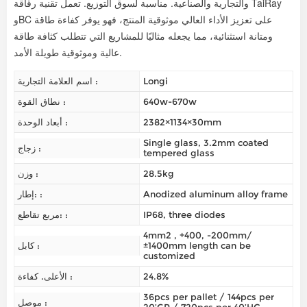
والتجارية والصناعية. مناسبة لسوق التوزيع.
تعمل تقنية رقاقة TaiRay
وBC على تعزيز الأداء العالي
موثوقية المنتج
، فهو يوفر كفاءة طاقة
ومتانة استثنائية، مما يجعله مثاليًا للمشاريع التي تتطلب كثافة طاقة
عالية وموثوقية طويلة الأمد.
Longi
اسم العلامة التجارية :
640w-670w
نطاق القوة :
2382×1134×30mm
أبعاد الوحدة :
Single glass, 3.2mm coated
زجاج :
tempered glass
28.5kg
وزن :
Anodized aluminum alloy frame
إطار: :
IP68, three diodes
مربع تقاطع: :
4mm2 , +400, -200mm/
±1400mm length can be
كابل :
customized
24.8%
الأعلى. كفاءة :
36pcs per pallet / 144pcs per
موصل :