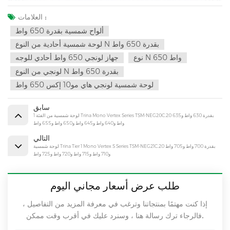
العلامات :
ألواح شمسية بقدرة 650 واط
لوحة شمسية أحادية من النوع N بقدرة 650 واط
نوع N 650 واط
جهاز لونجي 650 واط أحادي للوجه
لونجي من النوع N بقدرة 650 واط
لوحة شمسية لونجي هاي مو10 إكس 650 واط
سابق
لوحة شمسية من الفئة 1 Trina Mono Vertex Series TSM-NEG20C.20 بقدرة 630 واط و635
واط و640 واط و645 واط و650 واط و655 واط
التالي
لوحة شمسية Trina Tier 1 Mono Vertex S Series TSM-NEG21C.20 بقدرة 700 واط و705 واط
و710 واط و715 واط و720 واط و725 واط
طلب عرض أسعار مجاني اليوم
إذا كنت مهتمًا بمنتجاتنا وترغب في معرفة المزيد من التفاصيل ،
فالرجاء ترك رسالة هنا ، وسنرد عليك في أقرب وقت ممكن.