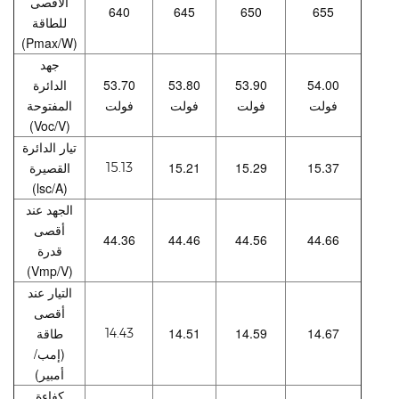
الأقصى
640
645
650
655
للطاقة
(Pmax/W)
جهد
54.00
53.90
53.80
53.70
الدائرة
فولت
فولت
فولت
فولت
المفتوحة
(Voc/V)
تيار الدائرة
15.37
15.29
15.21
القصيرة
15.13
(lsc/A)
الجهد عند
أقصى
44.36
44.46
44.56
44.66
قدرة
(Vmp/V)
التيار عند
أقصى
14.67
14.59
14.51
طاقة
14.43
(إمب/
أمبير)
كفاءة