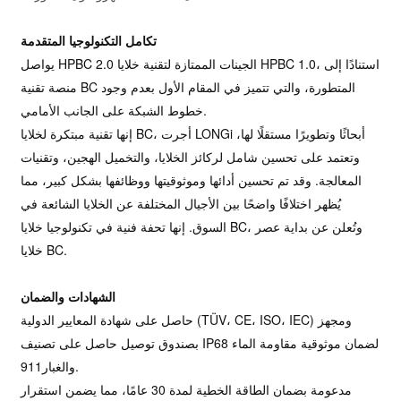
تكامل التكنولوجيا المتقدمة
يواصل HPBC 2.0 الجينات الممتازة لتقنية خلايا HPBC 1.0، استنادًا إلى
منصة تقنية BC المتطورة، والتي تتميز في المقام الأول بعدم وجود
خطوط الشبكة على الجانب الأمامي.
إنها تقنية مبتكرة لخلايا BC، أجرت LONGi أبحاثًا وتطويرًا مستقلًا لها،
وتعتمد على تحسين شامل لركائز الخلايا، والتخميل الهجين، وتقنيات
المعالجة. وقد تم تحسين أدائها وموثوقيتها ووظائفها بشكل كبير، مما
يُظهر اختلافًا واضحًا بين الأجيال المختلفة عن الخلايا الشائعة في
السوق. إنها تحفة فنية في تكنولوجيا خلايا BC، وتُعلن عن بداية عصر
خلايا BC.
الشهادات والضمان
حاصل على شهادة المعايير الدولية (TÜV، CE، ISO، IEC) ومجهز
بصندوق توصيل حاصل على تصنيف IP68 لضمان موثوقية مقاومة الماء
والغبار911.
مدعومة بضمان الطاقة الخطية لمدة 30 عامًا، مما يضمن استقرار