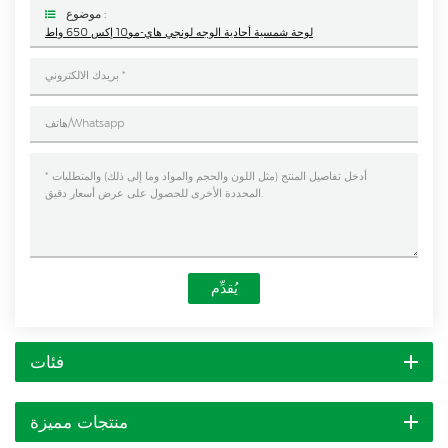
موضوع :
لوحة شمسية أحادية الوجه لونجي هاي-مو10 إكس 650 واط
يُقدِّم
فئات
منتجات مميزة