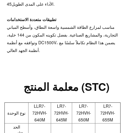
الأداء على المدى الطويل45.
تطبيقات متعددة الاستخدامات
مناسب لمزارع الطاقة الشمسية واسعة النطاق، وأسطح المباني
التجارية، والمشاريع الصناعية. بفضل تكوينه المكون من 144 خلية،
وتوافقه مع أنظمة DC1500V، يضمن هذا النظام تكاملاً سلسًا مع
أنظمة الجهد العالي.
معلمة المنتج (STC)
LLR7-
LR7-
LR7-
LR7-
72HVH-
72HVH-
72HVH-
72HVH-
نوع الوحدة
640M
645M
650M
655M
الحد