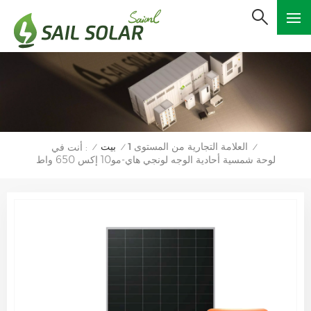
العلامة التجارية من المستوى 1
بيت
أنت في :
/
/
/
لوحة شمسية أحادية الوجه لونجي هاي-مو10 إكس 650 واط