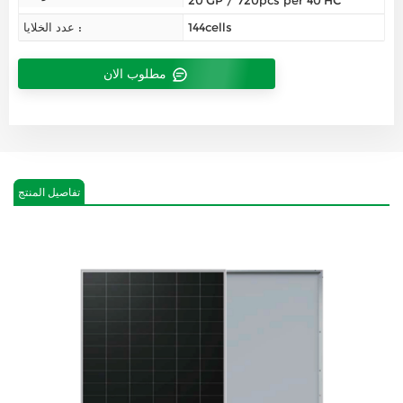
20’GP / 720pcs per 40’HC
144cells
عدد الخلايا :
مطلوب الان
تفاصيل المنتج