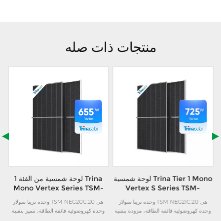
منتجات ذات صله
ة
لوحة شمسية Trina Tier 1 Mono
لوحة شمسية من الفئة 1 Trina
ل
Mono Vertex Series TSM-
Vertex S Series TSM-
NEG21C.20 بقدرة 700 واط
NEG20C.20 بقدرة 630 واط
وحدة ترينا سولار TSM-NEG21C.20 هي
وحدة ترينا سولار TSM-NEG20C.20 هي
و705 واط و710 واط و715 واط
و635 واط و640 واط و645 واط
رة 575-600
وحدة كهروضوئية فائقة الطاقة، مزودة بتقنية
وحدة كهروضوئية فائقة الطاقة، تتميز بتقنية
و720 واط و725 واط
و650 واط و655 واط
خلايا i-TOPCon من النوع N المتطورة. تتميز
خلايا i-TOPCon من النوع N المتطورة. يتراوح
ل