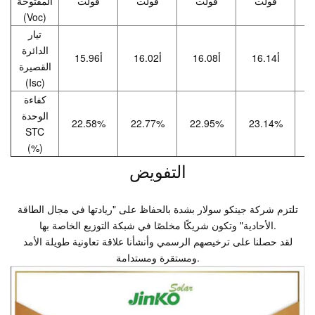
فولت
فولت
فولت
فولت
المفتوحة
(Voc)
تيار
الدائرة
16.14أ
16.08أ
16.02أ
15.96أ
القصيرة
(Isc)
كفاءة
الوحدة
22.58%
22.77%
22.95%
23.14%
2
STC
(%)
التفويض
تلتزم شركة جينكو سولار بشدة بالحفاظ على "ريادتها في مجال الطاقة
الأحادية" وتكون شريكًا مخلصًا في شبكة التوزيع الخاصة بها.
لقد حصلنا على ترخيصهم الرسمي وأنشأنا علاقة تعاونية طويلة الأمد
ومستقرة ومستدامة.