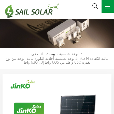
لوحة شمسية
بيت
أنت في :
/
/
/
لوحة شمسية أحادية البلورة ثنائية الوجه من نوع Jinko N عالية الكفاءة
بقدرة 630 واط، من 605 واط إلى 630 واط