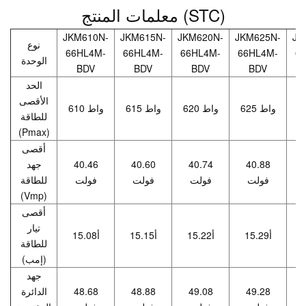
معلمات المنتج (STC)
JKM610N-
JKM615N-
JKM620N-
JKM625N-
JK
نوع
66HL4M-
66HL4M-
66HL4M-
66HL4M-
6
الوحدة
BDV
BDV
BDV
BDV
الحد
الأقصى
625 واط
620 واط
615 واط
610 واط
للطاقة
(Pmax)
أقصى
40.88
40.74
40.60
40.46
جهد
فولت
فولت
فولت
فولت
للطاقة
(Vmp)
أقصى
تيار
15.29أ
15.22أ
15.15أ
15.08أ
للطاقة
(إمب)
جهد
49.28
49.08
48.88
48.68
الدائرة