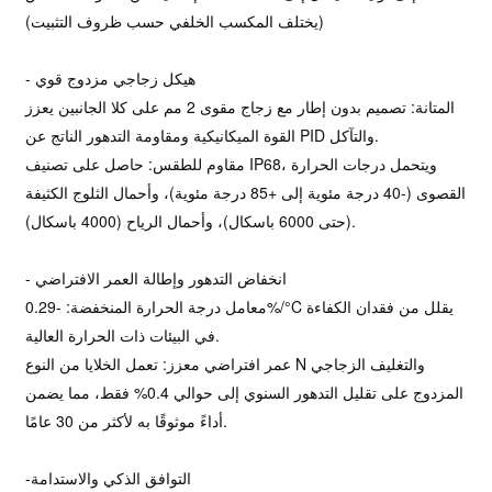
(يختلف المكسب الخلفي حسب ظروف التثبيت)
- هيكل زجاجي مزدوج قوي
المتانة: تصميم بدون إطار مع زجاج مقوى 2 مم على كلا الجانبين يعزز
القوة الميكانيكية ومقاومة التدهور الناتج عن PID والتآكل.
مقاوم للطقس: حاصل على تصنيف IP68، ويتحمل درجات الحرارة
القصوى (-40 درجة مئوية إلى +85 درجة مئوية)، وأحمال الثلوج الكثيفة
(حتى 6000 باسكال)، وأحمال الرياح (4000 باسكال).
- انخفاض التدهور وإطالة العمر الافتراضي
معامل درجة الحرارة المنخفضة: -0.29%/°C يقلل من فقدان الكفاءة
في البيئات ذات الحرارة العالية.
عمر افتراضي معزز: تعمل الخلايا من النوع N والتغليف الزجاجي
المزدوج على تقليل التدهور السنوي إلى حوالي 0.4% فقط، مما يضمن
أداءً موثوقًا به لأكثر من 30 عامًا.
-التوافق الذكي والاستدامة