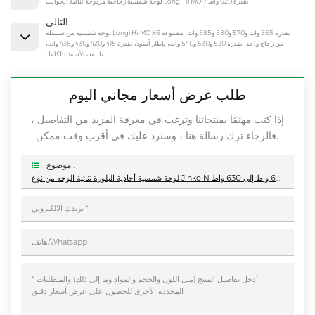
لوحة شمسية زجاجية مزدوجة ثنائية الجوانب Longi Hi MO-7 بقدرة 620 واط
التالي
لوحة شمسية من سلسلة Longi Hi-MO X6 بقدرة 565 وات و570 و580 و585 وات، مصنوعة
من زجاج واحد، بقدرة 520 و530 و540 وات، بإطار أسود، بقدرة 415 و420 و430 و435 وات،
باللون الأسود بالكامل
طلب عرض أسعار مجاني اليوم
إذا كنت مهتمًا بمنتجاتنا وترغب في معرفة المزيد من التفاصيل ،
فالرجاء ترك رسالة هنا ، وسنرد عليك في أقرب وقت ممكن.
موضوع :
لوحة شمسية أحادية البلورة ثنائية الوجه من نوع Jinko N عالية الكفاءة بقدرة 630 واط، من 605 واط إلى 630 واط