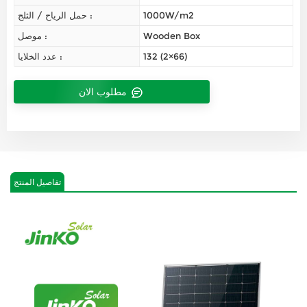
1000W/m2
حمل الرياح / الثلج :
Wooden Box
موصل :
132 (2×66)
عدد الخلايا :
مطلوب الان
تفاصيل المنتج