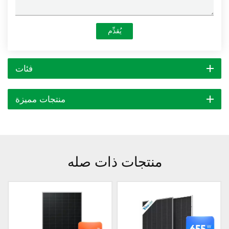
يُقدِّم
فئات
منتجات مميزة
منتجات ذات صله