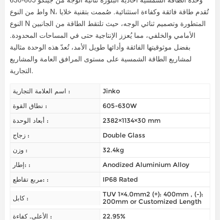
واط من النوع N، تُقدم طاقة فائقة وكفاءة استثنائية. صُممت بتقنية خلايا
النوع N المتطورة وتصميم ثنائي الوجه، حيث تلتقط الطاقة من الجانبين
الأمامي والخلفي، مما يُعزز الإنتاجية حتى في المساحات المحدودة.
بفضل موثوقيتها الفائقة وأدائها طويل الأمد، تُعدّ هذه الوحدة مثالية
لمشاريع الطاقة الشمسية على مستوى المرافق العامة والمشاريع
التجارية.
Jinko
اسم العلامة التجارية :
605-630W
نطاق القوة :
2382×1134×30 mm
أبعاد الوحدة :
Double Glass
زجاج :
32.4kg
وزن :
Anodized Aluminium Alloy
إطار: :
IP68 Rated
مربع تقاطع: :
TUV 1×4.0mm2 (+): 400mm , (-):
كابل :
200mm or Customized Length
22.95%
الأعلى. كفاءة :