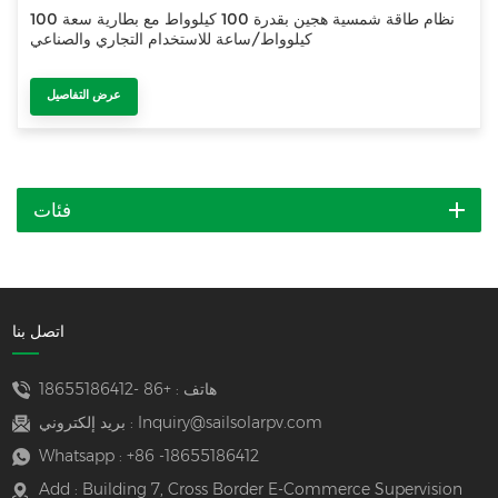
نظام طاقة شمسية هجين بقدرة 100 كيلوواط مع بطارية سعة 100
كيلوواط/ساعة للاستخدام التجاري والصناعي
عرض التفاصيل
فئات
اتصل بنا
هاتف :
+86 -18655186412
Inquiry@sailsolarpv.com
بريد إلكتروني :
Whatsapp :
+86 -18655186412
Add : Building 7, Cross Border E-Commerce Supervision