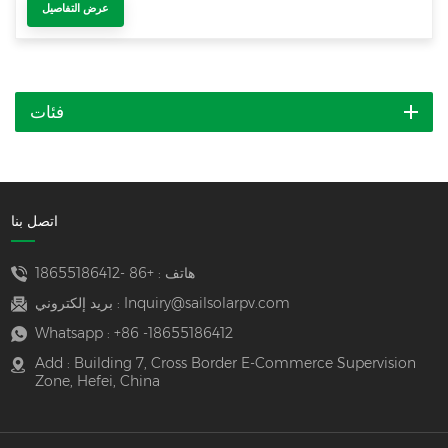
عرض التفاصيل
فئات
اتصل بنا
هاتف :
+86 -18655186412
Inquiry@sailsolarpv.com
بريد إلكتروني :
Whatsapp :
+86 -18655186412
Add : Building 7, Cross Border E-Commerce Supervision
Zone, Hefei, China