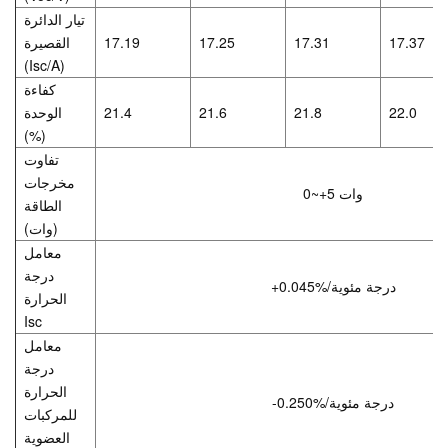
تيار الدائرة
17.37
17.31
17.25
17.19
القصيرة
(Isc/A)
كفاءة
22.0
21.8
21.6
21.4
الوحدة
(%)
تفاوت
مخرجات
0~+5 وات
الطاقة
(وات)
معامل
درجة
+0.045%/درجة مئوية
الحرارة
Isc
معامل
درجة
الحرارة
-0.250%/درجة مئوية
للمركبات
العضوية