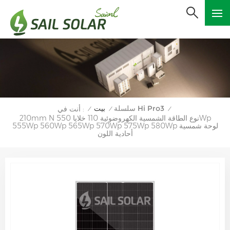
سلسلة Hi Pro3
بيت
أنت في :
/
/
/
210mm N نوع الطاقة الشمسية الكهروضوئية 110 خلايا 550Wp
555Wp 560Wp 565Wp 570Wp 575Wp 580Wp لوحة شمسية
أحادية اللون