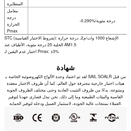
المتطايرة
معامل
درجة
-0.290%/درجة مئوية
الحرارة
Pmax
STC (شروط الاختبار القياسية): الإشعاع 1000 وات/م2، درجة حرارة
الخلية 25 درجة مئوية، الأطياف عند AM1.5
اختبار عدم اليقين لـ Pmax: ±3%
شهادة
لقد تم اعتماد وحدة الألواح الكهروضوئية الخاصة بـ SAIL SOALR من قبل
هيئات اختبار خارجية محترفة حول العالم، كما أن ظروف الاختبار معقدة
ومتنوعة، بدءًا من ظروف التثبيت العادية وحتى مختلف الظروف الجوية
القاسية والبيئات الطبيعية وما إلى ذلك. نحن نبذل قصارى جهدنا لتوفير
العملاء بمنتجات عالية الجودة، لاستثمار العميل ودخله لتوفير الحماية.