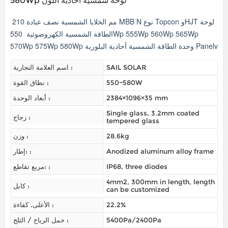
580Wp لوحة شمسية أحادية اللون
210 مم الخلايا الشمسية نصف عبادة MBB N نوع Topcon وHJT لوحة
الطاقة الشمسية الكهروضوئية
550Wp 555Wp 560Wp 565Wp
570Wp 575Wp 580Wp وحدة الطاقة الشمسية أحادية البلورية Panelv
SAIL SOLAR
اسم العلامة التجارية :
550~580W
نطاق القوة :
2384×1096×35 mm
أبعاد الوحدة :
Single glass, 3.2mm coated
زجاج :
tempered glass
28.6kg
وزن :
Anodized aluminum alloy frame
إطار: :
IP68, three diodes
مربع تقاطع: :
4mm2, 300mm in length, length
كابل :
can be customized
22.2%
الأعلى. كفاءة :
5400Pa/2400Pa
حمل الرياح / الثلج :