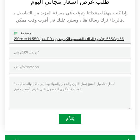
طلب عرض أسعار مجاني اليوم
إذا كنت مهتمًا بمنتجاتنا وترغب في معرفة المزيد من التفاصيل ،
فالرجاء ترك رسالة هنا ، وسنرد عليك في أقرب وقت ممكن.
موضوع :
210mm N نوع الطاقة الشمسية الكهروضوئية 110 خلايا 550Wp 555Wp 560Wp 565Wp 570Wp 575Wp 580Wp لوحة شمسية أحادية اللون
يُقدِّم