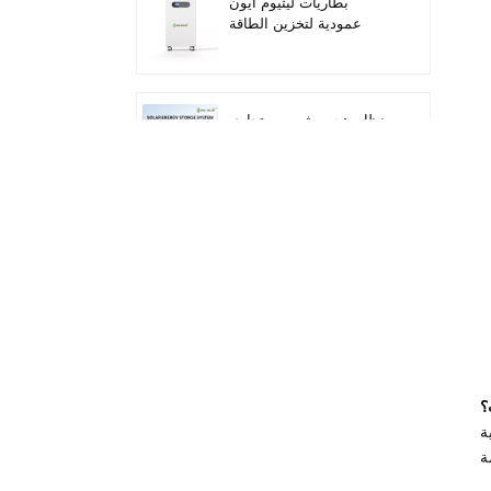
بطاريات ليثيوم أيون
عمودية لتخزين الطاقة
الشمسية بقدرة 16 كيلو
واط/ساعة
نظام هجين شمسي تجاري
وصناعي بقدرة 100
كيلوواط/125 كيلوواط
نظام تخزين الطاقة
الشمسية المتكامل Deye
GE-F60 للاستخدام
التجاري والصناعي، مزود
بخزانة بطاريات ليثيوم 60
كيلوواط/ساعة، للاستخدام
محول تخزين الطاقة
الخارجي، بجهد 51.2 فولت
الشمسية الهجين الجديد
وسعة 100 أمبير/ساعة.
من داي SUN-
؟
7/7.6/8/10/12K-
جية،
SG06LP1-EU-CM3
بطارية شمسية قابلة