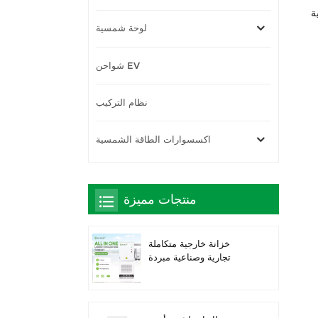
لوحة شمسية
شواحن EV
نظام التركيب
اكسسوارات الطاقة الشمسية
منتجات مميزة
خزانة خارجية متكاملة
تجارية وصناعية مبردة
بالسوائل بقدرة 261
كيلوواط ساعة، حاصلة على
تصنيف IP66 IP66 IP66
ESS