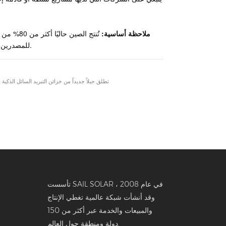
ملاحظة أساسية:
تُنتج الص
للمصدرين باسترداد جزء من الضرائب المحلية، مما أدى فعليًا إلى خفض الأسعار في الخارج.
شركة Sail Solar تطلق جيلاً جديداً من خزائن التبريد السائل الذكية بسعة 261 كيلوواط/ساعة، مما يعيد تعريف تخزين الطاقة الصن
تأسست SAIL SOLAR في عام 2008 ،
وقد أنشأت شبكة عالمية تغطي الإنتاج
والمبيعات والخدمة عبر أكثر من 150
دولة ومنطقة حول العالم.