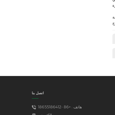
فة
اتصل بنا
هاتف :
+86 -18655186412