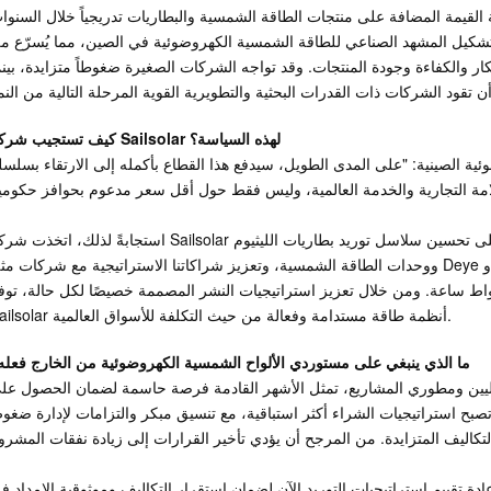
لقيمة المضافة على منتجات الطاقة الشمسية والبطاريات تدريجياً خلال السنوا
ة تشكيل المشهد الصناعي للطاقة الشمسية الكهروضوئية في الصين، مما يُسرّع م
تكار والكفاءة وجودة المنتجات. وقد تواجه الشركات الصغيرة ضغوطاً متزايدة، بينم
كيف تستجيب شركة Sailsolar لهذه السياسة؟
ئية الصينية: "على المدى الطويل، سيدفع هذا القطاع بأكمله إلى الارتقاء بسلسل
استجابةً لذلك، اتخذت شركة Sailsolar استعدادات استراتيجية للتنمية طويلة الأجل. نعمل على تحسين سلاسل توريد بطاريات ا
ووحدات الطاقة الشمسية، وتعزيز شراكاتنا الاستراتيجية مع شركات مثل Deye وEVE، ونواصل تطوير تصميم الأنظمة وكفاءتها الكهربائ
تتراوح قدرتها بين 3 كيلوواط و10 ميغاواط ساعة. ومن خلال تعزيز استراتيجيات النشر المصممة خصيصًا لكل حالة، تو
Sailsolar أنظمة طاقة مستدامة وفعالة من حيث التكلفة للأسواق العالمية.
ما الذي ينبغي على مستوردي الألواح الشمسية الكهروضوئية من الخارج فعله
وليين ومطوري المشاريع، تمثل الأشهر القادمة فرصة حاسمة لضمان الحصول عل
ن تصبح استراتيجيات الشراء أكثر استباقية، مع تنسيق مبكر والتزامات لإدارة ضغو
ة تقييم استراتيجيات التوريد الآن لضمان استقرار التكاليف وموثوقية الإمداد ف