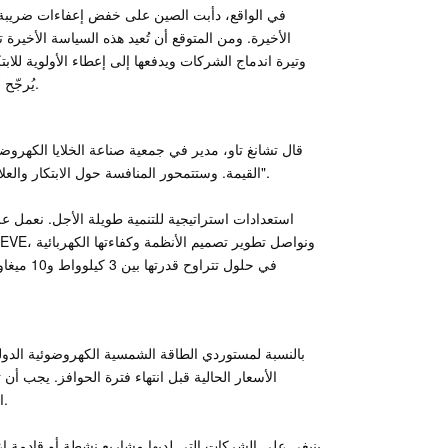
في الواقع، دأبت الصين على خفض إعفاءات ضريبة ا
الأخيرة. ومن المتوقع أن تُعيد هذه السياسة الأخير
وتيرة اندماج الشركات ويدفعها إلى إعطاء الأولوية للاب
يُرجّح أن تقود الشركات ذات القدرات البحثية والتطويرية القوية المرحلة التالية من النمو.
قال تشانغ تاو، مدير في جمعية صناعة الخلايا الكهروضو
القيمة. وستتمحور المنافسة حول الابتكار والعلامة التجارية والخدمة العالمية، وليس فقط حول أقل سعر مدعوم بحوافز حكومية".
في حلول 
بالنسبة لمستوردي الطاقة الشمسية الكهروضوئية الد
الأسعار الحالية قبل انتهاء فترة الحوافز. يجب أ
التكاليف المتزايدة. من المرجح أن يؤدي تأخير القرارات إلى زيادة نفقات المشروع.
ينبغي على الشركات التي لديها مشاريع نشطة أو قادمة إعاد