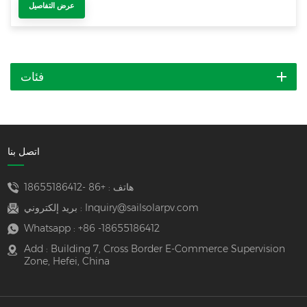
عرض التفاصيل
فئات
اتصل بنا
هاتف :
+86 -18655186412
Inquiry@sailsolarpv.com
بريد إلكتروني :
Whatsapp :
+86 -18655186412
Add : Building 7, Cross Border E-Commerce Supervision
Zone, Hefei, China