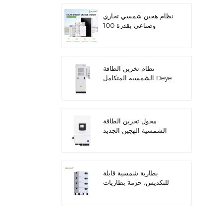
نظام هجين شمسي تجاري
وصناعي بقدرة 100
كيلوواط/125 كيلوواط
نظام تخزين الطاقة
الشمسية المتكامل Deye
GE-F60 للاستخدام
التجاري والصناعي، مزود
بخزانة بطاريات ليثيوم 60
كيلوواط/ساعة، للاستخدام
محول تخزين الطاقة
الخارجي، بجهد 51.2 فولت
الشمسية الهجين الجديد
وسعة 100 أمبير/ساعة.
من داي SUN-
7/7.6/8/10/12K-
SG06LP1-EU-CM3
بطارية شمسية قابلة
للتكديس، حزمة بطاريات
ليثيوم 51.2 فولت (100
أمبير/ساعة و200 أمبير/
ساعة) لأنظمة تخزين
الطاقة