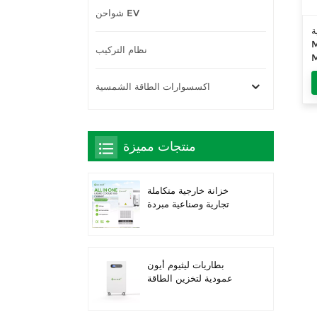
شواحن EV
Ti
نظام التركيب
 540Wp
C
اكسسوارات الطاقة الشمسية
منتجات مميزة
خزانة خارجية متكاملة
تجارية وصناعية مبردة
بالسوائل بقدرة 261
كيلوواط ساعة، حاصلة
على تصنيف IP66 IP66
IP66 ESS
بطاريات ليثيوم أيون
عمودية لتخزين الطاقة
الشمسية بقدرة 16 كيلو
واط/ساعة