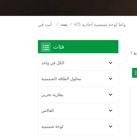
بيت
415 واط لوحة شمسية أحادية
أنت في :
/
/
فئات
الكل في واحد
محلول الطاقة الشمسية
بطارية تخزين
العاكس
لوحة شمسية