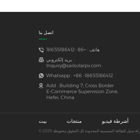
اتصل بنا
هاتف :
+86 -18655186412
بريد إلكتروني :
Inquiry@sailsolarpv.com
Whatsapp :
+86 -18655186412
Add : Building 7, Cross Border
E-Commerce Supervision Zone,
Hefei, China
أشرطة فيديو
منتجات
بيت
202 شركة سيل للطاقة الشمسية المحدودة كل الحقوق محفوظة