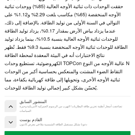
حققت الوحدات ذات ثنائية الأوجه العالية (85%) ووحدات ثنائية
الأوجه المنخفضة (65%) مكاسب بلغت 2.29% و1.12% على
التوالي في السنة الأولى من توليد الطاقة. بالإضافة إلى ذلك،
عندما يزداد بياض الأرض بمقدار 0.17%، يزداد توليد الطاقة
للوحدات ثنائية الأوجه العالية بنسبة 10.5%، بينما يزداد توليد
الطاقة للوحدات ثنائية الأوجه المنخفضة بنسبة 9.3% فقط. تُظهر
نتائج الاختبارات أنه في البيئة المعقدة لمحطة الطاقة
الكهروضوئية، تستطيع وحدات TOPCon عالية الأوجه من النوع N
التقاط الضوء المشتت والمنعكس بحساسية أكبر من الوحدات
ثنائية الأوجه الأخرى، وتحويلها إلى طاقة كهربائية بكفاءة، مما
يُحسّن بشكل كبير إجمالي توليد الطاقة للوحدات.
المنشور السابق
تضاعفت أسعار أنظمة تخزين طاقة البطاريات! التهرب من الرسوم الجمركية الأمريكية وحيرة
السياسات
القادم بوست
دعونا نشكل مستقبل الطاقة الشمسية معًا في معرض كانتون