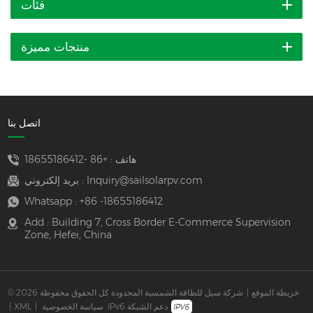
فئات
منتجات مميزة
اتصل بنا
هاتف :
+86 -18655186412
Inquiry@sailsolarpv.com
بريد إلكتروني :
Whatsapp :
+86 -18655186412
Add : Building 7, Cross Border E-Commerce Supervision
Zone, Hefei, China
خريطة الموقع
|
© 2026 شركة سيل للطاقة الشمسية المحدودة كل الحقوق محفوظة
IPv6 دعم الشبكة
سياسة الخصوصية
|
XML
|