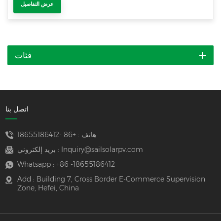
عرض التفاصيل
فئات
اتصل بنا
هاتف :
+86 -18655186412
Inquiry@sailsolarpv.com
بريد إلكتروني :
Whatsapp :
+86 -18655186412
Add : Building 7, Cross Border E-Commerce Supervision
Zone, Hefei, China