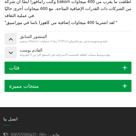
وكتب رامافوزا أيضًا أن شركة Eskom أطلقت ما يقرب من 400 ميجاوات
من الشركات ذات القدرات الإضافية المتاحة، مع 600 ميجاوات أخرى حاليًا
في عملية التعاقد.
موزامبيق "
"لقد اشترينا 400 ميجاوات إضافية من كاهورا باسا
في
المنشور السابق
ستقوم Maxeon ببناء 3 جيجاوات TOPCon خلية ومصنع وحدة في نيو مكسيكو
القادم بوست
يبلغ متوسط منشآت الطاقة الشمسية الأسترالية على السطح أكثر من 9 كيلو واط
فئات
منتجات مميزة
اتصل بنا
هاتف :
+86 -18655186412