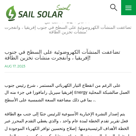
أخبار
بيت
أنت في :
/
/
/
تضاعفت المنشآت الكهروضوئية على السطح في جنوب إفريقيا ، وانفجرت
منشآت تخزين الطاقة!
تضاعفت المنشآت الكهروضوئية على السطح في جنوب
إفريقيا ، وانفجرت منشآت تخزين الطاقة!
AUG 17, 2023
على الرغم من انقطاع التيار الكهربائي المستمر ، شرع رئيس جنوب
الشبكة المحلية
nergy
إفريقيا سيريل رامافوزا في جزء منه
العمل ص
E
ال
، بما في ذلك مضاعفة السعة الشمسية على الأسطح.
يتم إصدار النشرة الإخبارية الأسبوعية للرئيس جنبًا إلى جنب مع الطاقة
تقرير تقدم الخطة لمدة عام واحد ، والذي يغطي التقدم المحرز عبر
فعل
الخطة
ومنها: إصلاح وتحسين توافر الكهرباء الموجودة
الأهداف الرئيسية
ل
استثمار المسار السريع
شراء سعة
إسكوم. تمكين وتسريع الخاص