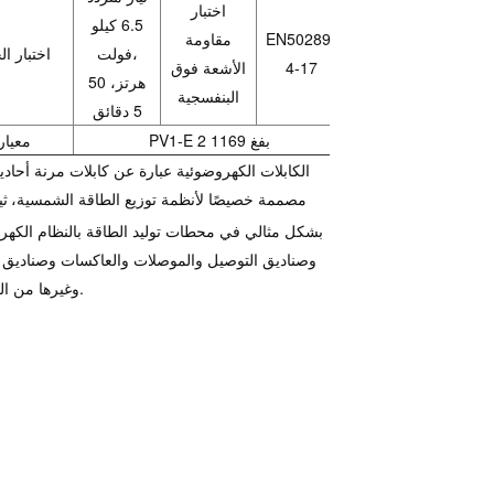
اختبار
6.5 كيلو
EN50289-
مقاومة
فولت،
اختبار ال
4-17
الأشعة فوق
50 هرتز،
البنفسجية
5 دقائق
PV1-E 2 بفغ 1169
معيار
الكابلات الكهروضوئية عبارة عن كابلات مرنة أحادية
مصممة خصيصًا لأنظمة توزيع الطاقة الشمسية
ي
، ث
بشكل مثالي في محطات توليد الطاقة بالنظام الكه
وصناديق التوصيل والموصلات والعاكسات وصناديق ا
وغيرها من المجالات.