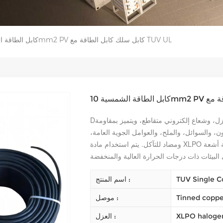
كابل الطاقة الشمسية 10mm2 PV كابل سلك كابل الطاقة مع TUV UL
ل، وشعاع إلكتروني متقاطع، ويتميز بمقاومة
D
ن، والسوائل، والملح، والعوامل الجوية العامة،
ومضاد للتآكل.
يتم استخدام مادة XLPO للعزل والغلاف، بحيث يمكن للكابل مقاومة أشعة
TUV Single C
اسم المنتج :
Tinned copper
موصل :
XLPO halogen
العزل :