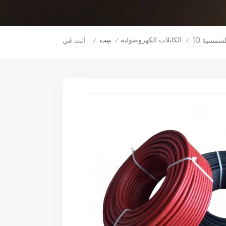
الكابلات الكهروضوئية
بيت
أنت في :
/
/
/