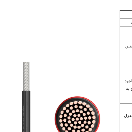
قنن
لجهد
 به
لعزل