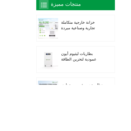
منتجات مميزة
خزانة خارجية متكاملة
تجارية وصناعية مبردة
بالسوائل بقدرة 261
كيلوواط ساعة، حاصلة على
تصنيف IP66 IP66 IP66
ESS
بطاريات ليثيوم أيون
عمودية لتخزين الطاقة
الشمسية بقدرة 16 كيلو
واط/ساعة
نظام هجين شمسي تجاري
وصناعي بقدرة 100
كيلوواط/125 كيلوواط
نظام تخزين الطاقة
الشمسية المتكامل Deye
GE-F60 للاستخدام