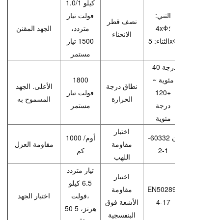
1.0/1 كيلو
الثني:
فولت تيار
نصف قطر
4xΦ؛
متردد،
الجهد المقنن
الانحناء
الثناء: 5xΦ
1500 تيار
مستمر
-40 درجة
مئوية ~
1800
نطاق درجة
الأعلى. الجهد
+120
فولت تيار
الحرارة
المسموح به
درجة
مستمر
مئوية
اختبار
إن 60332-
1000 أوم/
مقاومة
مقاومة العزل
1-2
كم
اللهب
تيار متردد
اختبار
6.5 كيلو
EN50289-
مقاومة
فولت،
اختبار الجهد
4-17
الأشعة فوق
50 هرتز، 5
البنفسجية