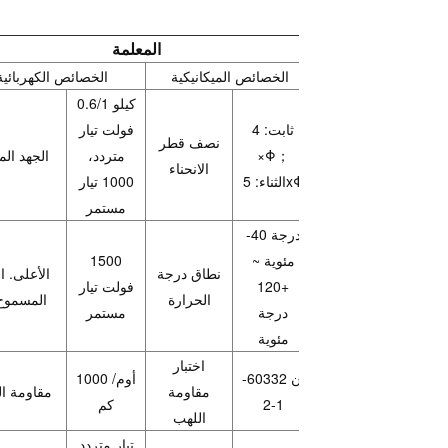
المعلمة
الخصائص الميكانيكية
الخصائص الكهربائية
0.6/1 كيلو
ثابت: 4
فولت تيار
نصف قطر
×Φ；
متردد،
الجهد الم
الانحناء
الثناء: 5xΦ
1000 تيار
مستمر
-40 درجة
مئوية ~
1500
نطاق درجة
الأعلى. ا
+120
فولت تيار
الحرارة
المسموح
درجة
مستمر
مئوية
اختبار
إن 60332-
1000 أوم/
مقاومة
مقاومة ا
1-2
كم
اللهب
تيار متردد