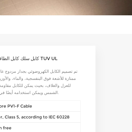
كابل الطاقة الشمسية 10mm2 PV كابل سلك كابل الطاقة مع TUV UL
تم تصميم الكابل الكهروضوئي بجدار مزدوج عاز
ممتازة للأشعة فوق البنفسجية، والماء، والأوزو
الشمس ويمكن استخدامه أيضًا في البيئات ذات درجات الحرارة العالية والمنخفضة.
ore PV1-F Cable
, Class 5, according to IEC 60228
 free