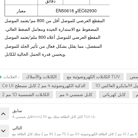
دقائق
EN50618 وIEC62930
معيار
المقطع العرضي للموصل أقل من 800 مم
يعتمد الموصل
²
المضغوط مع الاستدارة الجيدة ومعامل الضغط العالي.
المقطع العرضي للموصل أعلاه
800 ملم
يعتمد الموصل
²
المنفصل، مما يقلل بشكل فعال من تأثير الجلد للموصل
ويحسن قدرة الحمل الحالية للكابل.
شمس
الكابلات الكهروضوئية مع TUV
الكابلات والأسلاك
العلامات :
توصيل
Ce Ul الذكية الكهروضوئية 4 مم 2 كابل مسطح
كابل كهربائي
كابل شمسي 4 مم
الكابلات الشمسية 10 مم 2
سابق
كابل شمسي 6mm2 PV كابل كابل الطاقة سلك مع TUV UL
التالي