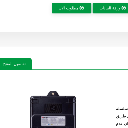
ورقة البيانات
مطلوب الان
تفاصيل المنتج
سلسلة Honeybee وSmartbee Optimizer هي MLPE
ن طريق
دان عدم