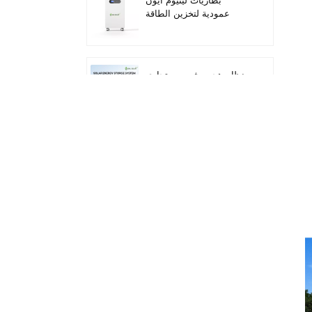
بطاريات ليثيوم أيون
عمودية لتخزين الطاقة
الشمسية بقدرة 16 كيلو
واط/ساعة
نظام هجين شمسي تجاري
وصناعي بقدرة 100
كيلوواط/125 كيلوواط
نظام تخزين الطاقة
الشمسية المتكامل Deye
GE-F60 للاستخدام
التجاري والصناعي، مزود
بخزانة بطاريات ليثيوم 60
كيلوواط/ساعة، للاستخدام
محول تخزين الطاقة
الخارجي، بجهد 51.2 فولت
الشمسية الهجين الجديد
وسعة 100 أمبير/ساعة.
من داي SUN-
7/7.6/8/10/12K-
SG06LP1-EU-CM3
بطارية شمسية قابلة