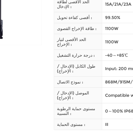
الحد الأقصى لطاقة
15A/21A/23A
الإدخال :
99.50%
أقصى كفاءة تحويل :
1100W
طاقة الإخراج القصوى :
الحد الأقصى لتيار
1100W
الإخراج :
-40～+85℃
درجة حرارة التشغيل :
طول الكابل (الإدخال /
Input: 200 
الإخراج) :
868M/915M/
نموذج الاتصال :
الموصل (الإدخال /
Compatible 
الإخراج) :
مستوى حماية الرطوبة
0～100% IP6
النسبية :
IⅡ
مستوى الحماية :