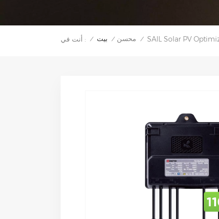
محسن
بيت
أنت في :
/
/
/