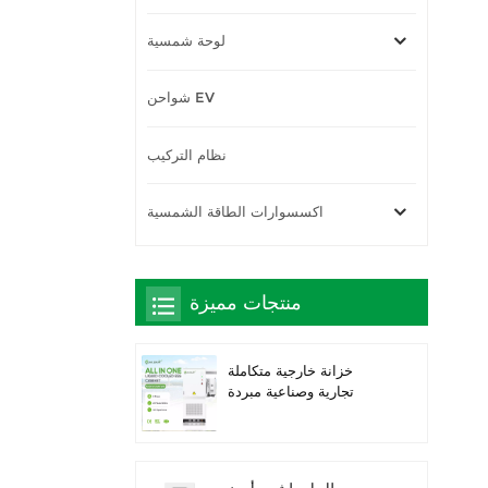
لوحة شمسية
شواحن EV
نظام التركيب
اكسسوارات الطاقة الشمسية
منتجات مميزة
خزانة خارجية متكاملة
تجارية وصناعية مبردة
بالسوائل بقدرة 261
كيلوواط ساعة، حاصلة على
تصنيف IP66 IP66 IP66
ESS