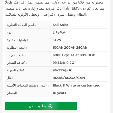
مصنوعة من خلايا من الدرجة الأولى، مما يضمن عمرًا افتراضيًا طويلًا
وأداءً ثابتًا. مزودة بنظام إدارة بطاريات متطور (BMS)، مما يعزز كفاءة
النظام ويطيل عمره الافتراضي، ويعطي الأولوية للسلامة.
Sail Solar
اسم العلامة التجارية :
LiFePo4
نوع :
51.2V
الفولطية المقدرة :
100Ah 200Ah 280Ah
سعة البطارية :
6000+ cycles at 80% DOD
عدد الدورات :
99.5%@ 0.2C
كفاءة الشحن :
96-99%@ 1C
كفاءة التفريغ :
RS485/RS232/CAN
انتقال :
Black & White or customized
اللون وتصنيع المعدات الأصلية :
10 years
الضمان :
مطلوب الان