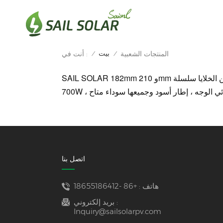
بيت
المنتجات الشعبية
أنت في :
/
/
SAIL SOLAR 182mm و 210mm من الخلايا سلسلة N نوع TOPCon نصف الخلايا أحادية البلورية MBB الألواح الشمسية الكهروضوئية ، تتراوح الطاقة من 420W إلى
 ثنائي الوجه ، إطار أسود وجميعها سوداء
اتصل بنا
هاتف :
+86 -18655186412
بريد إلكتروني :
Inquiry@sailsolarpv.com