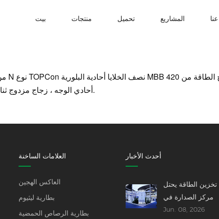
نا
المشاريع
تحميل
منتجات
بيت
متاح.
700W ، أحادي الوجه ، زجاج مزدوج
أحدث الأخبار
العلامات الساخنة
العاكس الهجين
تخزين الطاقة يحتل
مركز الصدارة في
بطارية ليثيوم
Jun. 08, 2026
مؤتمر SNEC 2026 -
بطارية الرصاص الحمضية