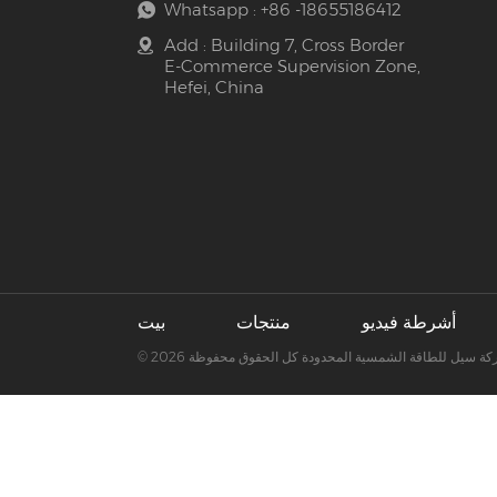
Whatsapp :
+86 -18655186412
Add : Building 7, Cross Border
E-Commerce Supervision Zone,
Hefei, China
أشرطة فيديو
منتجات
بيت
202 شركة سيل للطاقة الشمسية المحدودة كل الحقوق محفوظة