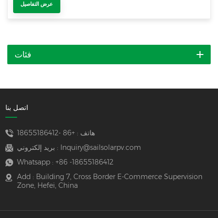
عرض التفاصيل
فئات
اتصل بنا
هاتف :
+86 -18655186412
Inquiry@sailsolarpv.com
بريد إلكتروني :
Whatsapp :
+86 -18655186412
Add : Building 7, Cross Border E-Commerce Supervision
Zone, Hefei, China