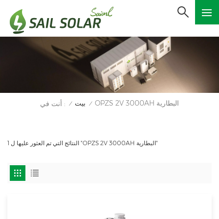
OPZS 2V 3000AH البطارية
بيت
أنت في :
/
/
1 النتائج التي تم العثور عليها ل "OPZS 2V 3000AH البطارية"