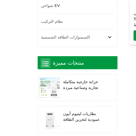
شواحن EV
ي
15KW نظام
نظام التركيب
ط
ة
اكسسوارات الطاقة الشمسية
منتجات مميزة
خزانة خارجية متكاملة
تجارية وصناعية مبردة
بالسوائل بقدرة 261
كيلوواط ساعة، حاصلة
على تصنيف IP66 IP66
IP66 ESS
بطاريات ليثيوم أيون
عمودية لتخزين الطاقة
الشمسية بقدرة 16 كيلو
واط/ساعة