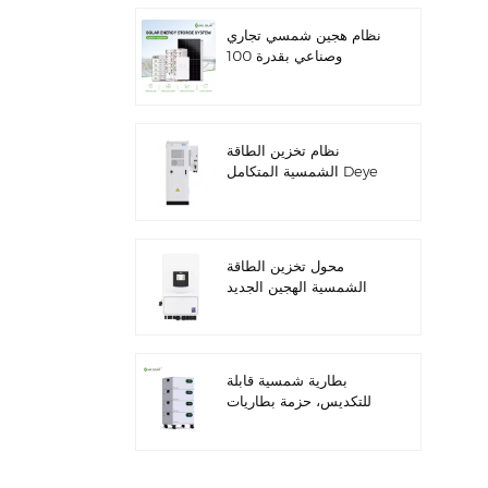
نظام هجين شمسي تجاري
وصناعي بقدرة 100
كيلوواط/125 كيلوواط
نظام تخزين الطاقة
الشمسية المتكامل Deye
GE-F60 للاستخدام
التجاري والصناعي، مزود
بخزانة بطاريات ليثيوم 60
كيلوواط/ساعة، للاستخدام
محول تخزين الطاقة
الخارجي، بجهد 51.2 فولت
الشمسية الهجين الجديد
وسعة 100 أمبير/ساعة.
من داي SUN-
7/7.6/8/10/12K-
SG06LP1-EU-CM3
بطارية شمسية قابلة
للتكديس، حزمة بطاريات
ليثيوم 51.2 فولت (100
أمبير/ساعة و200 أمبير/
ساعة) لأنظمة تخزين
الطاقة