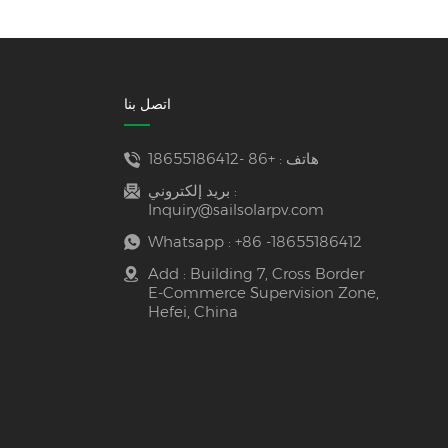
اتصل بنا
هاتف :
+86 -18655186412
بريد إلكتروني :
Inquiry@sailsolarpv.com
Whatsapp :
+86 -18655186412
Add : Building 7, Cross Border
E-Commerce Supervision Zone,
Hefei, China