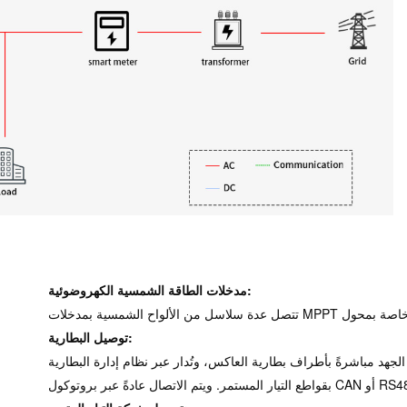
مدخلات الطاقة الشمسية الكهروضوئية:
توصيل البطارية:
هد مباشرةً بأطراف بطارية العاكس، وتُدار عبر نظام إدارة البطارية (BMS) وتُحمى
 ويتم الاتصال عادةً عبر بروتوكول CAN أو RS485.