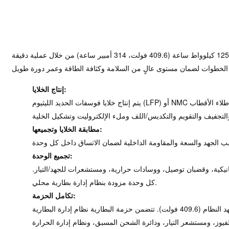
يتم تصنيع حزمة بطاريات الليثيوم عالية الجهد بسعة 125 كيلوواط ساعة (409.6 فولت، 314 أمبير ساعة) من خلال عملية دقيقة
إنتاج الخلايا:
يتم إنتاج خلايا فوسفات الحديد الليثيوم (LFP) أو NMC عالية الجودة (عادة ما تكون موشورية) من خلال طلاء الأقطاب
مطابقة الخلايا وتجميعها:
تجميع الوحدة:
انيكية، وقضبان توصيل، ووسادات حرارية، ومستشعرات للجهد/التيار.
كل وحدة مزودة بنظام إدارة بطارية محلي.
تكامل الحزمة:
تُوصل الوحدات على التوالي للوصول إلى جهد النظام (409.6 فولت). تتضمن حزمة البطارية نظام إدارة البطارية