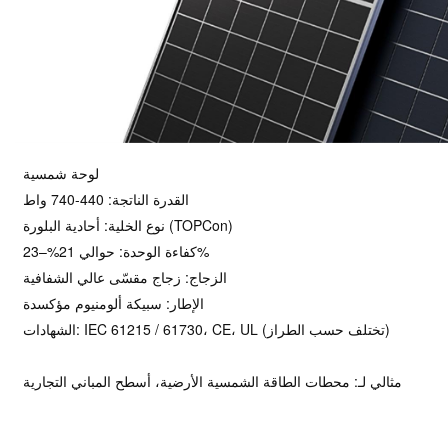
لوحة شمسية
القدرة الناتجة: 440-740 واط
نوع الخلية: أحادية البلورة (TOPCon)
كفاءة الوحدة: حوالي 21%–23%
الزجاج: زجاج مقسّى عالي الشفافية
الإطار: سبيكة ألومنيوم مؤكسدة
الشهادات: IEC 61215 / 61730، CE، UL (تختلف حسب الطراز)
مثالي لـ: محطات الطاقة الشمسية الأرضية، أسطح المباني التجارية