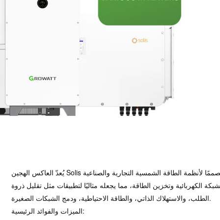
يُعدّ العاكس الهجين Solis بقدرة 125 كيلوواط حلاً عالي الجهد ثلاثي الأطوار مصممًا لأنظمة الطاقة الشمسية التجارية والصناعية
كة الكهربائية وتخزين الطاقة، مما يجعله مثاليًا لتطبيقات مثل تقليل ذروة
الطلب، والاستهلاك الذاتي، والطاقة الاحتياطية، ودمج الشبكات الصغيرة.
الميزات والفوائد الرئيسية: