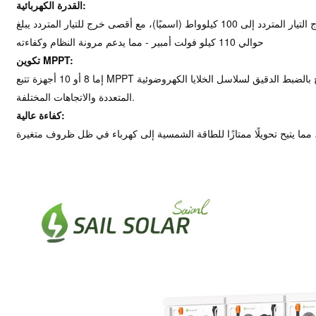
القدرة الكهربائية:
يصل مدخل التيار المستمر إلى 150 كيلوواط ومخرج التيار المتردد إلى 100 كيلوواط (اسميًا)، مع أقصى خرج للتيار المتردد يبلغ
حوالي 110 كيلو فولت أمبير - مما يدعم مرونة النظام وكفاءته
تكوين MPPT:
إما 8 أو 10 أجهزة تتبع MPPT حسب الطراز الفرعي غير المحدد، مما يسمح بالضبط الدقيق لسلاسل الخلايا الكهروضوئية
المتعددة والاتجاهات المختلفة.
كفاءة عالية: