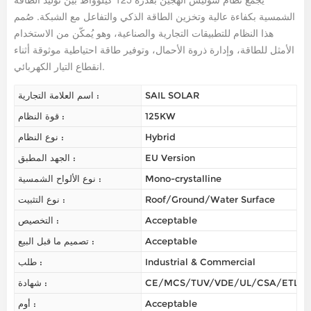
الشمسية بكفاءة عالية وتخزين الطاقة الذكي والتفاعل مع الشبكة. صُمم
هذا النظام للتطبيقات التجارية والصناعية، وهو يُمكّن من الاستخدام
الأمثل للطاقة، وإدارة ذروة الأحمال، وتوفير طاقة احتياطية موثوقة أثناء
انقطاع التيار الكهربائي.
SAIL SOLAR
اسم العلامة التجارية :
125KW
قوة النظام :
Hybrid
نوع النظام :
EU Version
الجهد المطبق :
Mono-crystalline
نوع الألواح الشمسية :
Roof/Ground/Water Surface
نوع التثبيت :
Acceptable
التخصيص :
Acceptable
تصميم ما قبل البيع :
Industrial & Commercial
طلب :
CE/MCS/TUV/VDE/UL/CSA/ETL/
شهادة :
Acceptable
أوم :