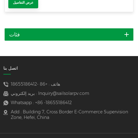
عرض التفاصيل
فئات
اتصل بنا
هاتف :
+86 -18655186412
Inquiry@sailsolarpv.com
بريد إلكتروني :
Whatsapp :
+86 -18655186412
Add : Building 7, Cross Border E-Commerce Supervision
Zone, Hefei, China