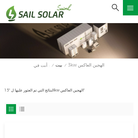
3kw الهجين العاكس
بيت
أنت في :
/
/
1 النتائج التي تم العثور عليها ل "3kw الهجين العاكس"