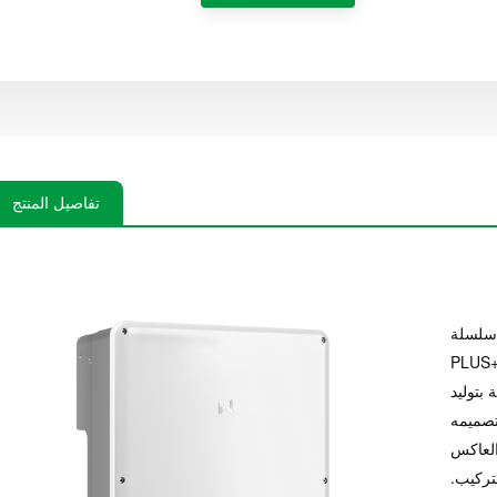
تفاصيل المنتج
GoodWe 20 k
صيصًا للمشاريع السكنية والتجارية الصغيرة ثلاثية
 بتوليد
تصميمه
 SDT G2
تركيب.