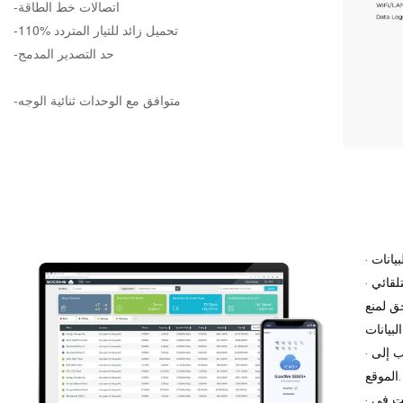
-اتصالات خط الطاقة
-110% تحميل زائد للتيار المتردد
-حد التصدير المدمج
-متوافق مع الوحدات ثنائية الوجه
· يدعم إعادة إرسال نقطة التوقف - قطع الاتصال التلقائي
حق لمنع
· الترقية عن بعد - تحديث برنامج الانفيرتر دون الذهاب إلى
الموقع.
· تم تجميعها مسبقًا واختبارها وشحنها - لا يلزم التثبيت في