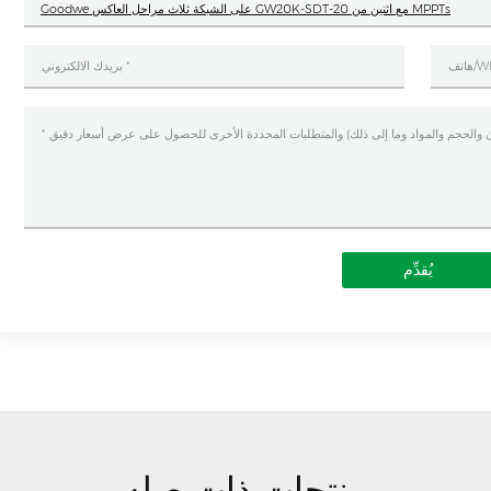
Goodwe على الشبكة ثلاث مراحل العاكس GW20K-SDT-20 مع اثنين من MPPTs
يُقدِّم
منتجات ذات صله