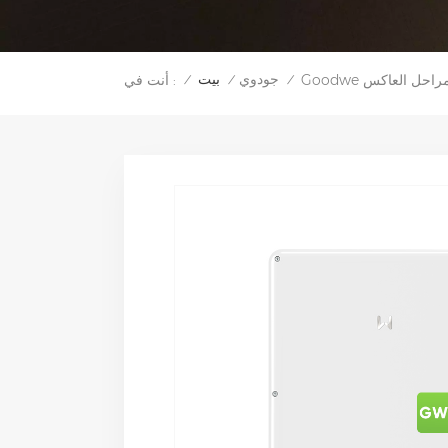
جودوي
بيت
أنت في :
/
/
/