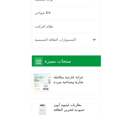
شواحن EV
نظام التركيب
اكسسوارات الطاقة الشمسية
منتجات مميزة
خزانة خارجية متكاملة
تجارية وصناعية مبردة
بالسوائل بقدرة 261
كيلوواط ساعة، حاصلة على
تصنيف IP66 IP66 IP66
ESS
بطاريات ليثيوم أيون
عمودية لتخزين الطاقة
الشمسية بقدرة 16 كيلو