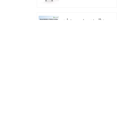
واط/ساعة
نظام هجين شمسي تجاري
وصناعي بقدرة 100
كيلوواط/125 كيلوواط
نظام تخزين الطاقة
الشمسية المتكامل Deye
GE-F60 للاستخدام
التجاري والصناعي، مزود
بخزانة بطاريات ليثيوم 60
كيلوواط/ساعة، للاستخدام
محول تخزين الطاقة
الخارجي، بجهد 51.2 فولت
الشمسية الهجين الجديد
وسعة 100 أمبير/ساعة.
من داي SUN-
7/7.6/8/10/12K-
SG06LP1-EU-CM3
بطارية شمسية قابلة
للتكديس، حزمة بطاريات
ليثيوم 51.2 فولت (100
أمبير/ساعة و200 أمبير/