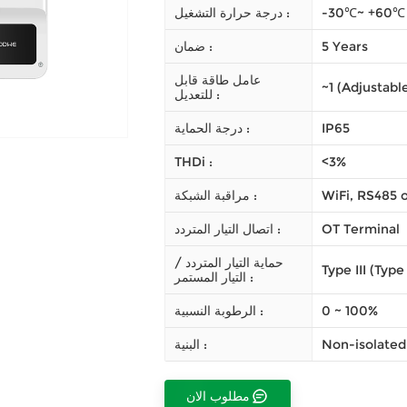
-30℃~ +60℃
درجة حرارة التشغيل :
5 Years
ضمان :
عامل طاقة قابل
~1 (Adjustabl
للتعديل :
IP65
درجة الحماية :
THDi :
<3%
WiFi, RS485 o
مراقبة الشبكة :
OT Terminal
اتصال التيار المتردد :
حماية التيار المتردد /
Type III (Type
التيار المستمر :
0 ~ 100%
الرطوبة النسبية :
Non-isolated
البنية :
مطلوب الان