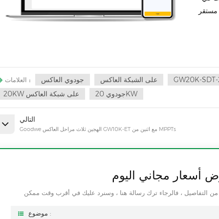
GW20K-SDT-
على الشبكة العاكس
جودوي العاكس
العلامات :
جودوي 20KW
20KW على شبكة العاكس
التالي
Goodwe الهجين ثلاث مراحل العاكس GW10K-ET مع اثنين من MPPTs
 أسعار مجاني اليوم
موضوع :