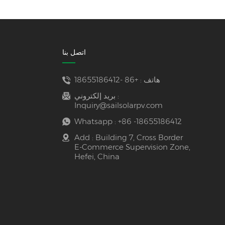
اتصل بنا
هاتف :
+86 -18655186412
بريد إلكتروني :
Inquiry@sailsolarpv.com
Whatsapp :
+86 -18655186412
Add : Building 7, Cross Border
E-Commerce Supervision Zone,
Hefei, China