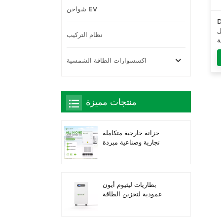
شواحن EV
عاكس
ل
نظام التركيب
اكسسوارات الطاقة الشمسية
منتجات مميزة
خزانة خارجية متكاملة
تجارية وصناعية مبردة
بالسوائل بقدرة 261
كيلوواط ساعة، حاصلة
على تصنيف IP66 IP66
IP66 ESS
بطاريات ليثيوم أيون
عمودية لتخزين الطاقة
الشمسية بقدرة 16 كيلو
واط/ساعة