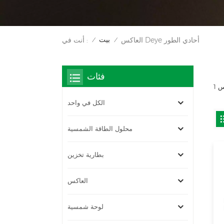
بيت
العاكس Deye أحادي الطور
أنت في :
/
/
فئات
الكل في واحد
محلول الطاقة الشمسية
بطارية تخزين
العاكس
لوحة شمسية