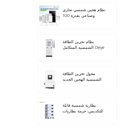
نظام هجين شمسي تجاري
وصناعي بقدرة 100
كيلوواط/125 كيلوواط
نظام تخزين الطاقة
الشمسية المتكامل Deye
GE-F60 للاستخدام
التجاري والصناعي، مزود
بخزانة بطاريات ليثيوم 60
كيلوواط/ساعة، للاستخدام
محول تخزين الطاقة
الخارجي، بجهد 51.2 فولت
الشمسية الهجين الجديد
وسعة 100 أمبير/ساعة.
من داي SUN-
7/7.6/8/10/12K-
SG06LP1-EU-CM3
بطارية شمسية قابلة
للتكديس، حزمة بطاريات
ليثيوم 51.2 فولت (100
أمبير/ساعة و200 أمبير/
ساعة) لأنظمة تخزين
الطاقة