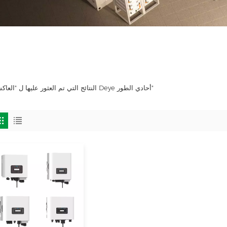
1 النتائج التي تم العثور عليها ل "العاكس Deye أحادي الطور"