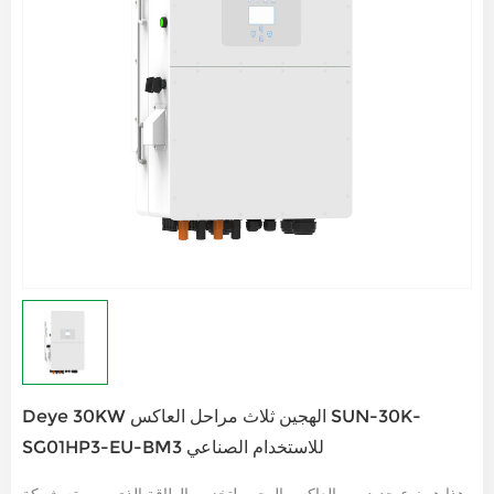
Deye 30KW الهجين ثلاث مراحل العاكس SUN-30K-
SG01HP3-EU-BM3 للاستخدام الصناعي
هذا هو نوع جديد من العاكس الهجين لتخزين الطاقة الذي صممته شركة