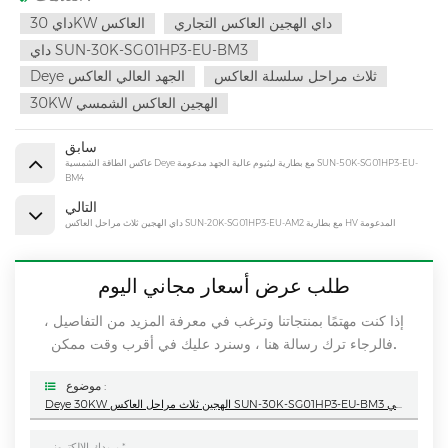
داي الهجين العاكس التجاري
داي 30KW العاكس
داي SUN-30K-SG01HP3-EU-BM3
ثلاث مراحل سلسلة العاكس
Deye الجهد العالي العاكس
30KW الهجين العاكس الشمسي
سابق
عاكس الطاقة الشمسية Deye مع بطارية ليثيوم عالية الجهد مدعومة SUN-50K-SG01HP3-EU-
BM4
التالي
داي الهجين ثلاث مراحل العاكس SUN-20K-SG01HP3-EU-AM2 مع بطارية HV المدعومة
طلب عرض أسعار مجاني اليوم
إذا كنت مهتمًا بمنتجاتنا وترغب في معرفة المزيد من التفاصيل ،
فالرجاء ترك رسالة هنا ، وسنرد عليك في أقرب وقت ممكن.
موضوع :
Deye 30KW الهجين ثلاث مراحل العاكس SUN-30K-SG01HP3-EU-BM3 للاستخدام الصناعي