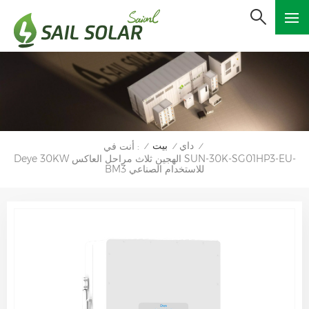
داي
بيت
أنت في :
/
/
/
Deye 30KW الهجين ثلاث مراحل العاكس SUN-30K-SG01HP3-EU-
BM3 للاستخدام الصناعي