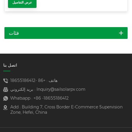
عرض التفاصيل
فئات
اتصل بنا
هاتف :
+86 -18655186412
Inquiry@sailsolarpv.com
بريد إلكتروني :
Whatsapp :
+86 -18655186412
Add : Building 7, Cross Border E-Commerce Supervision
Zone, Hefei, China