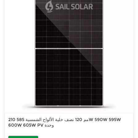
210 مم 120 نصف خلية الألواح الشمسية 585W 590W 595W
600W 605W PV وحدة