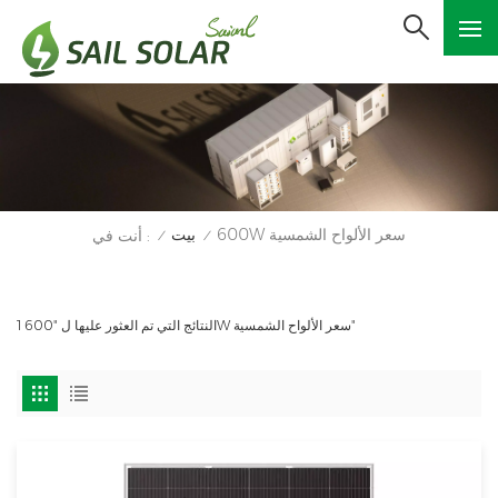
600W سعر الألواح الشمسية
بيت
أنت في :
/
/
1 النتائج التي تم العثور عليها ل "600W سعر الألواح الشمسية"