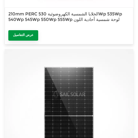
210mm PERC الخلايا الشمسية الكهروضوئية 530Wp 535Wp
540Wp 545Wp 550Wp 555Wp لوحة شمسية أحادية اللون
عرض التفاصيل