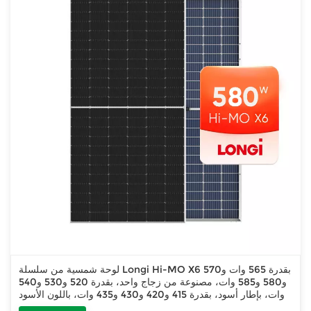
لوحة شمسية من سلسلة Longi Hi-MO X6 بقدرة 565 وات و570
و580 و585 وات، مصنوعة من زجاج واحد، بقدرة 520 و530 و540
وات، بإطار أسود، بقدرة 415 و420 و430 و435 وات، باللون الأسود
بالكامل