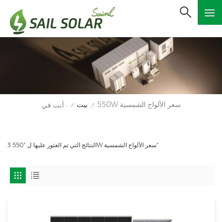
550W سعر الألواح الشمسية
بيت
أنت في :
/
/
3 النتائج التي تم العثور عليها ل "550W سعر الألواح الشمسية"