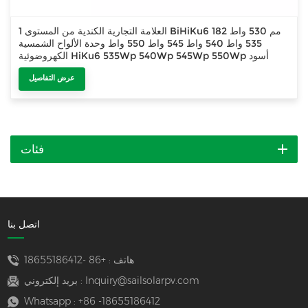
العلامة التجارية الكندية من المستوى 1 BiHiKu6 182 مم 530 واط
535 واط 540 واط 545 واط 550 واط وحدة الألواح الشمسية
الكهروضوئية HiKu6 535Wp 540Wp 545Wp 550Wp أسود
بالكامل 380Wp 385Wp 390Wp 400Wp
عرض التفاصيل
فئات
اتصل بنا
هاتف :
+86 -18655186412
Inquiry@sailsolarpv.com
بريد إلكتروني :
Whatsapp :
+86 -18655186412