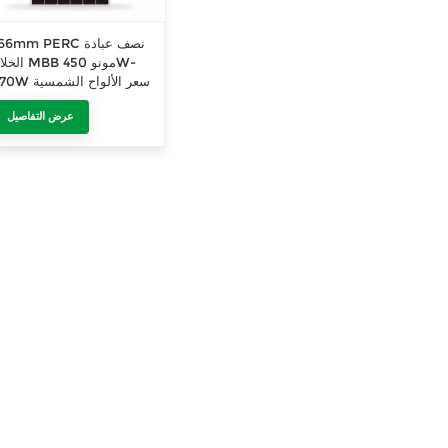
166mm PERC نصف عباد
الخلايا MBB مونو 
470W سعر الألواح الشمسية
عرض التفاصيل