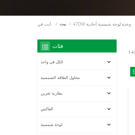
بيت
470W وحدة لوحة شمسية أحادية
أنت في :
/
/
فئات
الكل في واحد
محلول الطاقة الشمسية
بطارية تخزين
العاكس
لوحة شمسية