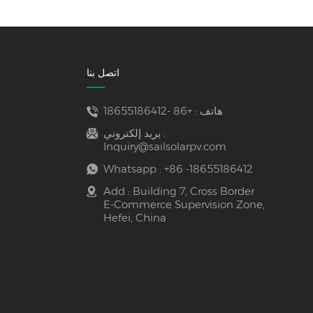
اتصل بنا
هاتف :
+86 -18655186412
بريد إلكتروني :
Inquiry@sailsolarpv.com
Whatsapp :
+86 -18655186412
Add : Building 7, Cross Border
E-Commerce Supervision Zone,
Hefei, China