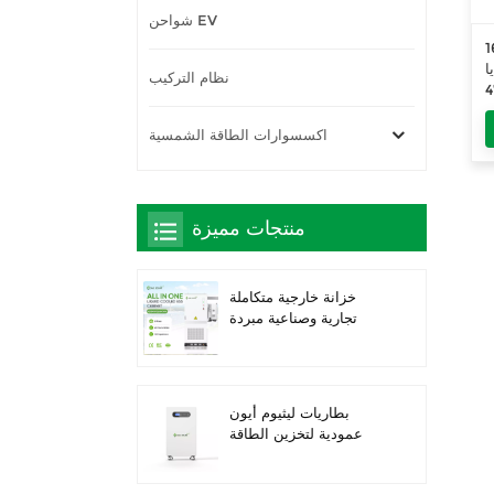
شواحن EV
ة
450W-
نظام التركيب
اكسسوارات الطاقة الشمسية
منتجات مميزة
خزانة خارجية متكاملة
تجارية وصناعية مبردة
بالسوائل بقدرة 261
كيلوواط ساعة، حاصلة
على تصنيف IP66 IP66
IP66 ESS
بطاريات ليثيوم أيون
عمودية لتخزين الطاقة
الشمسية بقدرة 16 كيلو
واط/ساعة