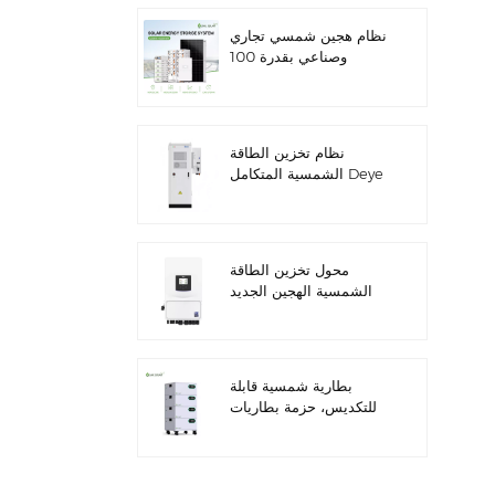
نظام هجين شمسي تجاري
وصناعي بقدرة 100
كيلوواط/125 كيلوواط
نظام تخزين الطاقة
الشمسية المتكامل Deye
GE-F60 للاستخدام
التجاري والصناعي، مزود
بخزانة بطاريات ليثيوم 60
كيلوواط/ساعة، للاستخدام
محول تخزين الطاقة
الخارجي، بجهد 51.2 فولت
الشمسية الهجين الجديد
وسعة 100 أمبير/ساعة.
من داي SUN-
7/7.6/8/10/12K-
SG06LP1-EU-CM3
بطارية شمسية قابلة
للتكديس، حزمة بطاريات
ليثيوم 51.2 فولت (100
أمبير/ساعة و200 أمبير/
ساعة) لأنظمة تخزين
الطاقة