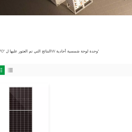
1 النتائج التي تم العثور عليها ل "470W وحدة لوحة شمسية أحادية"