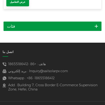
عرض التفاصيل
فئات
اتصل بنا
هاتف :
+86 -18655186412
Inquiry@sailsolarpv.com
بريد إلكتروني :
Whatsapp :
+86 -18655186412
Add : Building 7, Cross Border E-Commerce Supervision
Zone, Hefei, China