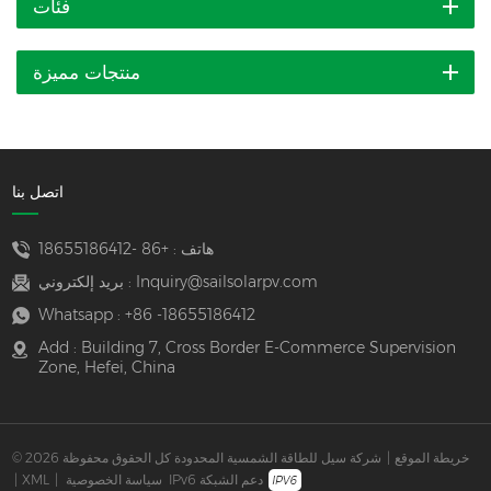
فئات
منتجات مميزة
اتصل بنا
هاتف :
+86 -18655186412
Inquiry@sailsolarpv.com
بريد إلكتروني :
Whatsapp :
+86 -18655186412
Add : Building 7, Cross Border E-Commerce Supervision
Zone, Hefei, China
خريطة الموقع
|
© 2026 شركة سيل للطاقة الشمسية المحدودة كل الحقوق محفوظة
IPv6 دعم الشبكة
سياسة الخصوصية
|
XML
|