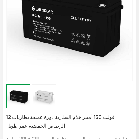
12 فولت 150 أمبير هلام البطارية دورة عميقة بطاريات
الرصاص الحمضية عمر طويل
بطارية VRLA GEL عبارة عن بطارية حمض الرصاص منظمة بالصمام