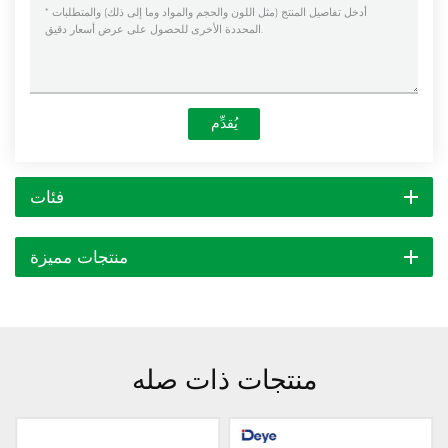
يُقدِّم
فئات
منتجات مميزة
منتجات ذات صله