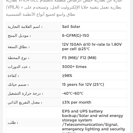
(VRLA) + بطارية تعمل بتقنية خلايا الإلكتروليت الجل، وتستخدم على
نطاق واسع لجميع أنواع الأنظمة الشمسية
Sail Solar
اسم العلامة التجارية :
6-GFM(G)-150
موديل المنتج :
12V 150Ah @10 hr-rate to 1.80V
نطاق السعة :
per cell @25℃
F5 (M8)/ F12 (M8)
نوع المحطة :
3000+ times
عدد الدورات :
≥98%
كفاءة :
15 years for 12V (25℃)
صمم حياتك :
-40℃~60℃
درجة حرارة التشغيل :
≤3% per month
معدل التفريغ الذاتي :
EPS and UPS battery
backup/Solar and wind energy
storage system
طلب :
/Telecommunication/Signal,
emergency lighting and security