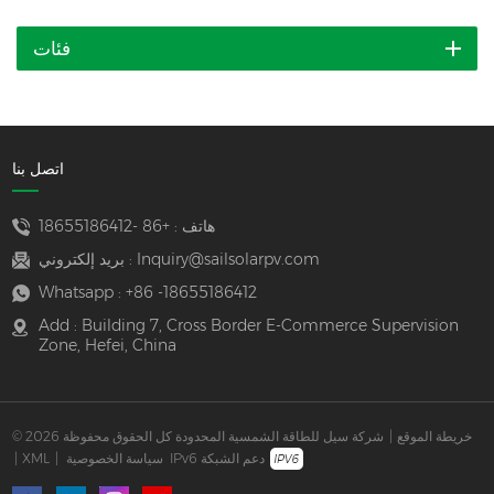
فئات
اتصل بنا
هاتف :
+86 -18655186412
Inquiry@sailsolarpv.com
بريد إلكتروني :
Whatsapp :
+86 -18655186412
Add : Building 7, Cross Border E-Commerce Supervision
Zone, Hefei, China
خريطة الموقع
|
© 2026 شركة سيل للطاقة الشمسية المحدودة كل الحقوق محفوظة
IPv6 دعم الشبكة
سياسة الخصوصية
|
XML
|